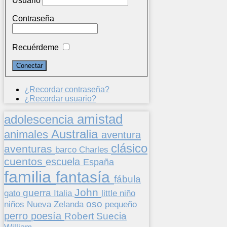
Usuario
Contraseña
Recuérdeme
¿Recordar contraseña?
¿Recordar usuario?
amistad
adolescencia
Australia
animales
aventura
clásico
aventuras
barco
Charles
cuentos
escuela
España
familia
fantasía
fábula
John
guerra
gato
Italia
little
niño
oso
niños
pequeño
Nueva Zelanda
perro
poesía
Suecia
Robert
William