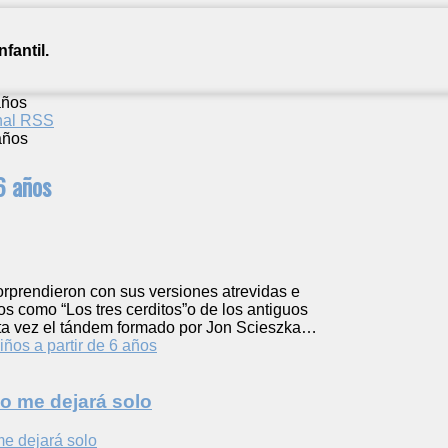
fantil.
años
anal RSS
6 años
rprendieron con sus versiones atrevidas e
os como “Los tres cerditos”o de los antiguos
ta vez el tándem formado por Jon Scieszka…
iños a partir de 6 años
o me dejará solo