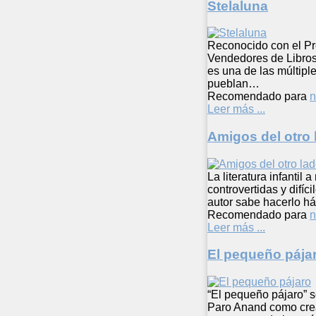
Stelaluna
Reconocido con el Pre
Vendedores de Libros
es una de las múltip
pueblan…
Recomendado para
n
Leer más ...
Amigos del otro 
La literatura infanti
controvertidas y difíc
autor sabe hacerlo h
Recomendado para
n
Leer más ...
El pequeño pája
“El pequeño pájaro” 
Paro Anand como crea