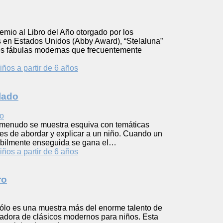
mio al Libro del Año otorgado por los
 en Estados Unidos (Abby Award), “Stelaluna”
les fábulas modernas que frecuentemente
iños a partir de 6 años
lado
l a menudo se muestra esquiva con temáticas
iles de abordar y explicar a un niño. Cuando un
ábilmente enseguida se gana el…
iños a partir de 6 años
ro
sólo es una muestra más del enorme talento de
dora de clásicos modernos para niños. Esta