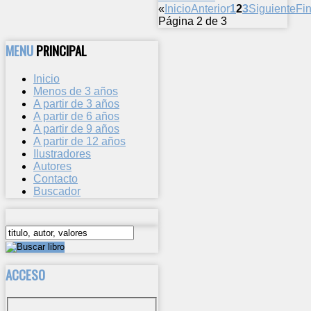
«
Inicio
Anterior
1
2
3
Siguiente
Fin
Página 2 de 3
MENU
PRINCIPAL
Inicio
Menos de 3 años
A partir de 3 años
A partir de 6 años
A partir de 9 años
A partir de 12 años
Ilustradores
Autores
Contacto
Buscador
ACCESO