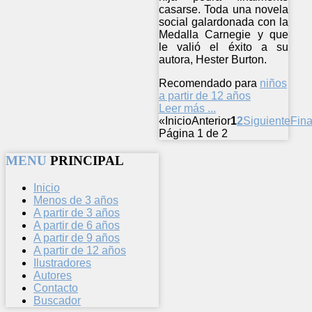
casarse. Toda una novela
social galardonada con la
Medalla Carnegie y que
le valió el éxito a su
autora, Hester Burton.
Recomendado para
niños
a partir de 12 años
Leer más ...
«
Inicio
Anterior
1
2
Siguiente
Fina
Página 1 de 2
MENU
PRINCIPAL
Inicio
Menos de 3 años
A partir de 3 años
A partir de 6 años
A partir de 9 años
A partir de 12 años
Ilustradores
Autores
Contacto
Buscador