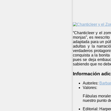
“Chanticleer y el zor
monjas”, es reescrito
adaptada para un públ
adultas y la narraci
verdaderos protagoni
conquista a la bonita
pues se deja embaucar
sabiendo que no debe 
Información adic
Autor/es:
Barba
Valores:
Fábulas morales
nuestro punto dé
Editorial:
Harper