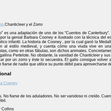
Chanticleer y el Zorro
ro” es una adaptación de uno de los “Cuentos de Canterbury”. E
 por la genial Barbara Cooney e ilustrado con la técnica del 
ico infantil. La historia de Cooney , por la cual ganó la Medal
ón al estilo medieval, y cuenta cómo una viuda vive en una
stas, como en otras fábulas, son dichos animales. Concretamen
 gallina Pertelote. No obstante, la vanidad de Chanticleer y s
 por un zorro y éste lo secuestra. El gallo consigue volver a
fiarse de nadie que utilice su punto débil para aprovecharse de
ional
ra Cooney
. No fiarse de los aduladores. No ser vanidoso ni creído. Cuen
bil.
 Collins