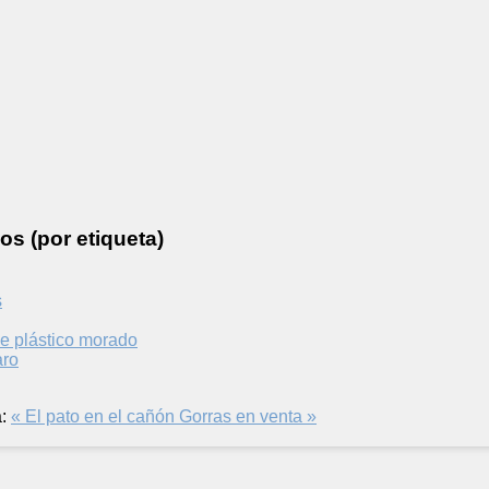
os (por etiqueta)
s
de plástico morado
aro
:
« El pato en el cañón
Gorras en venta »