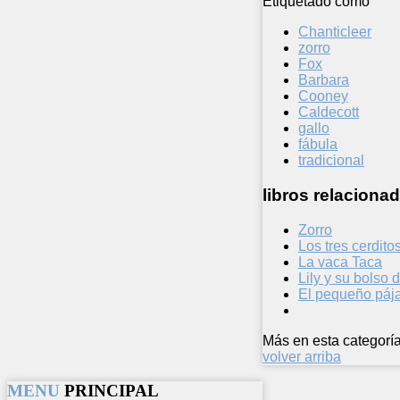
Etiquetado como
Chanticleer
zorro
Fox
Barbara
Cooney
Caldecott
gallo
fábula
tradicional
libros relacionad
Zorro
Los tres cerdito
La vaca Taca
Lily y su bolso 
El pequeño páj
Más en esta categoría
volver arriba
MENU
PRINCIPAL