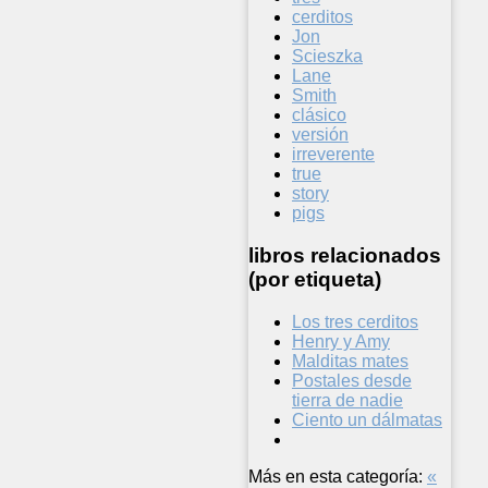
cerditos
Jon
Scieszka
Lane
Smith
clásico
versión
irreverente
true
story
pigs
libros relacionados
(por etiqueta)
Los tres cerditos
Henry y Amy
Malditas mates
Postales desde
tierra de nadie
Ciento un dálmatas
Más en esta categoría:
«