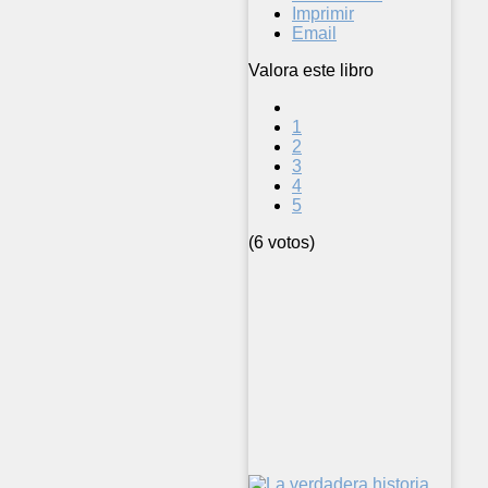
Imprimir
Email
Valora este libro
1
2
3
4
5
(6 votos)