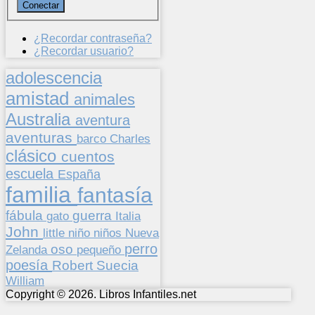
¿Recordar contraseña?
¿Recordar usuario?
adolescencia
amistad
animales
Australia
aventura
aventuras
barco
Charles
clásico
cuentos
escuela
España
familia
fantasía
fábula
guerra
gato
Italia
John
niños
little
niño
Nueva
perro
oso
pequeño
Zelanda
poesía
Suecia
Robert
William
Copyright © 2026. Libros Infantiles.net