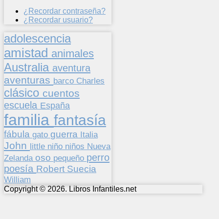
¿Recordar contraseña?
¿Recordar usuario?
adolescencia
amistad
animales
Australia
aventura
aventuras
barco
Charles
clásico
cuentos
escuela
España
familia
fantasía
fábula
guerra
gato
Italia
John
niños
little
niño
Nueva
perro
oso
pequeño
Zelanda
poesía
Suecia
Robert
William
Copyright © 2026. Libros Infantiles.net