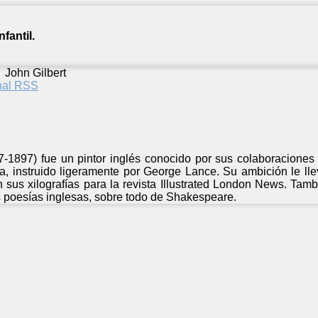
fantil.
/
John Gilbert
anal RSS
17-1897) fue un pintor inglés conocido por sus colaboraciones
ta, instruido ligeramente por George Lance. Su ambición le ll
sus xilografías para la revista Illustrated London News. Tam
poesías inglesas, sobre todo de Shakespeare.