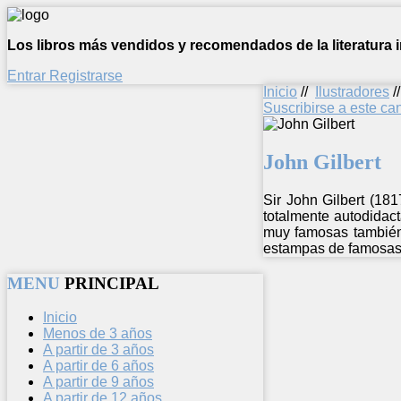
Los libros más vendidos y recomendados de la literatura in
Entrar
Registrarse
Inicio
//
Ilustradores
/
Suscribirse a este c
John Gilbert
Sir John Gilbert (18
totalmente autodidac
muy famosas también 
estampas de famosas 
MENU
PRINCIPAL
Inicio
Menos de 3 años
A partir de 3 años
A partir de 6 años
A partir de 9 años
A partir de 12 años