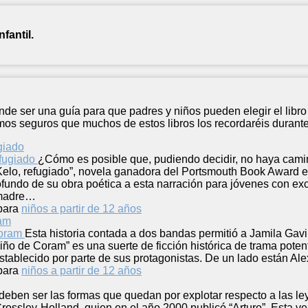
fantil.
tende ser una guía para que padres y niños pueden elegir el li
os seguros que muchos de estos libros los recordaréis durante 
giado
¿Cómo es posible que, pudiendo decidir, no haya camino
elo, refugiado”, novela ganadora del Portsmouth Book Award e
profundo de su obra poética a esta narración para jóvenes con ex
 madre…
para
niños a partir de 12 años
am
Esta historia contada a dos bandas permitió a Jamila Gavi
ño de Coram” es una suerte de ficción histórica de trama potent
o establecido por parte de sus protagonistas. De un lado están 
para
niños a partir de 12 años
deben ser las formas que quedan por explotar respecto a las le
rossley-Holland, quien en el año 2000 publicó “Arturo”. Esta vez