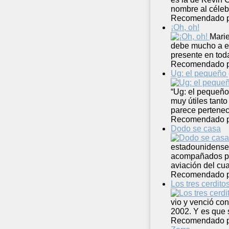
nombre al céleb
Recomendado 
¡Oh, oh!
Marie
debe mucho a est
presente en tod
Recomendado 
Ug: el pequeño 
“Ug: el pequeño 
muy útiles tant
parece pertene
Recomendado 
Dodo se casa
estadounidense)
acompañados por
aviación del cu
Recomendado 
Los tres cerdito
vio y venció con
2002. Y es que 
Recomendado 