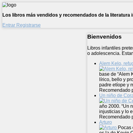
Los libros más vendidos y recomendados de la literatura in
Entrar
Registrarse
Bienvenidos
Libros infantiles pre
o adolescencia. Estam
Alem Kelo, refu
base de “Alem K
lírico, bello y 
padre etíope y
Recomendado 
Un niño de Cor
año 2000. “Un ni
injusticias y l
Recomendado 
Arturo
Pocas 
es la de Kevin C