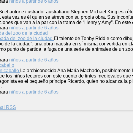
para
niños a partir de 6 años
Si el autor e ilustrador australiano Stephen Michael King es céle
, esta vez es él quien se atreve con su propia obra. Sus inconf
ciones que van a la par con la trama de “Henry y Amy”. En este
para
niños a partir de 6 años
a del zoo de la ciudad
El talento de Tohby Riddle como dibu
o de la ciudad”, una obra maestra en sí misma convertida en cl
omo punto de partida la fuga de una serie de animales de un zoo
para
niños a partir de 6 años
caballo
La archiconocida Ana Maria Machado, posiblemente la 
e los niños lectores con este cuento de tintes medievales que 
tagonista es el pequeño príncipe Ricardo, quien no alcanza la p
i…
para
niños a partir de 6 años
anal RSS