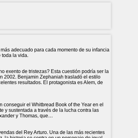
bro más adecuado para cada momento de su infancia
toda la vida.
 exento de tristezas? Esta cuestión podría ser la
n 2002. Benjamin Zephaniah trasladó el estilo
celentes resultados. El protagonista es Alem, de
n conseguir el Whitbread Book of the Year en el
e y sustentada a través de la lucha contra las
Alexander y Thomas, que…
yendas del Rey Arturo. Una de las más recientes
, la historia se centra en un personaje de igual