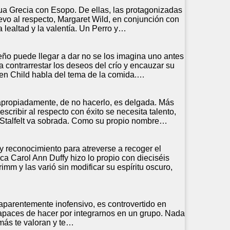
gua Grecia con Esopo. De ellas, las protagonizadas
vo al respecto, Margaret Wild, en conjunción con
 lealtad y la valentía. Un Perro y…
o puede llegar a dar no se los imagina uno antes
 contrarrestar los deseos del crío y encauzar su
ren Child habla del tema de la comida.…
a apropiadamente, de no hacerlo, es delgada. Más
 escribir al respecto con éxito se necesita talento,
la Stalfelt va sobrada. Como su propio nombre…
 y reconocimiento para atreverse a recoger el
nica Carol Ann Duffy hizo lo propio con dieciséis
imm y las varió sin modificar su espíritu oscuro,
aparentemente inofensivo, es controvertido en
 capaces de hacer por integrarnos en un grupo. Nada
emás te valoran y te…