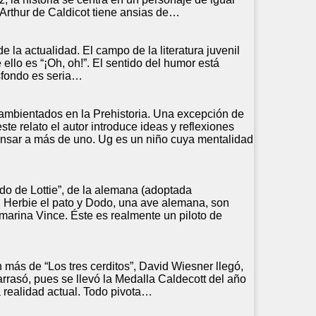
Arthur de Caldicot tiene ansias de…
 la actualidad. El campo de la literatura juvenil
llo es “¡Oh, oh!”. El sentido del humor está
asfondo es seria…
 ambientados en la Prehistoria. Una excepción de
e relato el autor introduce ideas y reflexiones
ensar a más de uno. Ug es un niño cuya mentalidad
do de Lottie”, de la alemana (adoptada
, Herbie el pato y Dodo, una ave alemana, son
marina Vince. Éste es realmente un piloto de
ás de “Los tres cerditos”, David Wiesner llegó,
 arrasó, pues se llevó la Medalla Caldecott del año
 realidad actual. Todo pivota…