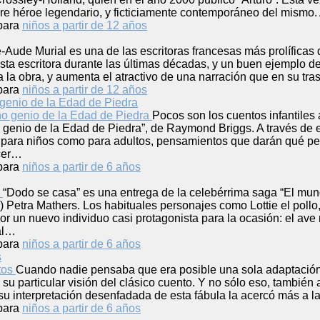
re héroe legendario, y ficticiamente contemporáneo del mismo. 
para
niños a partir de 12 años
-Aude Murial es una de las escritoras francesas más prolíficas de
a escritora durante las últimas décadas, y un buen ejemplo de e
a la obra, y aumenta el atractivo de una narración que en su tr
para
niños a partir de 12 años
genio de la Edad de Piedra
Pocos son los cuentos infantiles
genio de la Edad de Piedra”, de Raymond Briggs. A través de est
o para niños como para adultos, pensamientos que darán qué p
cer…
para
niños a partir de 6 años
“Dodo se casa” es una entrega de la celebérrima saga “El mun
 Petra Mathers. Los habituales personajes como Lottie el pollo
 un nuevo individuo casi protagonista para la ocasión: el ave 
al…
para
niños a partir de 6 años
s
Cuando nadie pensaba que era posible una sola adaptación m
 su particular visión del clásico cuento. Y no sólo eso, también
su interpretación desenfadada de esta fábula la acercó más a la
para
niños a partir de 6 años