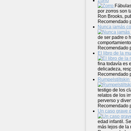
Zorro
Fábulas
por zorros son 
Ron Brooks, publ
Recomendado 
Nunca jamás co
de ser padre o 
comportamiento.
Recomendado 
El libro de la m
fina todavía es e
delicadeza, res
Recomendado 
Rumpelstiltskin
testigo de los c
relatos de los i
perverso y diver
Recomendado 
Un caso grave 
edad infantil. 
más lejos de la