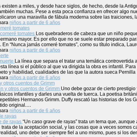
 existen a miles, y desde hace siglos, de hecho, desde la Anti
también muchas. Pese a esta poca confianza en ofrecer algo nue
icaron una maravilla de fábula moderna sobre las traiciones, la
para
niños a partir de 6 años
meré tomates
Los quebraderos de cabeza que un niño pequeñ
hermano mayor. Es por ello que no se suele estar preparado para
 En “Nunca jamás comeré tomates”, como su título indica, Lau
para
niños a partir de 6 años
uerte
La línea que separa el tratar una temática controvertid
sta línea si el público al que va dirigida la obra es infantil. Para
peto y habilidad, cualidades de las que la autora sueca Pernil
para
niños a partir de 6 años
 y otros cuentos de Grimm
Uno debe gozar de cierto prestigio
lásicos infantiles y darles una vuelta de tuerca. La poetisa britá
rrepetibles Hermanos Grimm. Duffy rescató las historias de los Gr
tido original.…
para
niños a partir de 6 años
de rayas
“Un caso grave de rayas” trata un tema que, aunque 
Se trata de la aceptación social, y las cosas que a veces somos
 realidad, uno debe ser siempre fiel a uno mismo, pues si los d