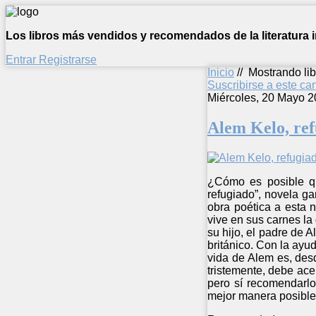
Los libros más vendidos y recomendados de la literatura in
Entrar
Registrarse
Inicio
//
Mostrando lib
Suscribirse a este c
Miércoles, 20 Mayo 2
Alem Kelo, re
¿Cómo es posible qu
refugiado”, novela g
obra poética a esta 
vive en sus carnes la 
su hijo, el padre de 
británico. Con la ayu
vida de Alem es, desd
tristemente, debe ace
pero sí recomendarlo
mejor manera posible