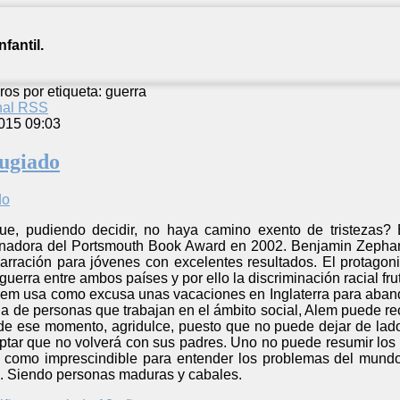
fantil.
ros por etiqueta: guerra
anal RSS
015 09:03
fugiado
e, pudiendo decidir, no haya camino exento de tristezas? 
anadora del Portsmouth Book Award en 2002. Benjamin Zephaniah
narración para jóvenes con excelentes resultados. El protagon
guerra entre ambos países y por ello la discriminación racial fr
Alem usa como excusa unas vacaciones en Inglaterra para abandon
da de personas que trabajan en el ámbito social, Alem puede reco
e ese momento, agridulce, puesto que no puede dejar de lado s
ptar que no volverá con sus padres. Uno no puede resumir los m
 como imprescindible para entender los problemas del mundo 
. Siendo personas maduras y cabales.