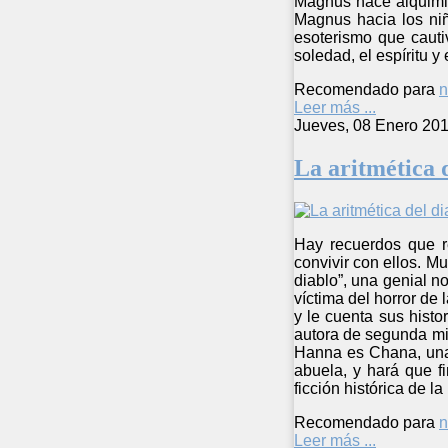
Magnus hace alquimia
Magnus hacia los niñ
esoterismo que cauti
soledad, el espíritu y
Recomendado para
n
Leer más ...
Jueves, 08 Enero 201
La aritmética 
Hay recuerdos que r
convivir con ellos. Mu
diablo”, una genial 
víctima del horror de
y le cuenta sus hist
autora de segunda mit
Hanna es Chana, una 
abuela, y hará que f
ficción histórica de 
Recomendado para
n
Leer más ...