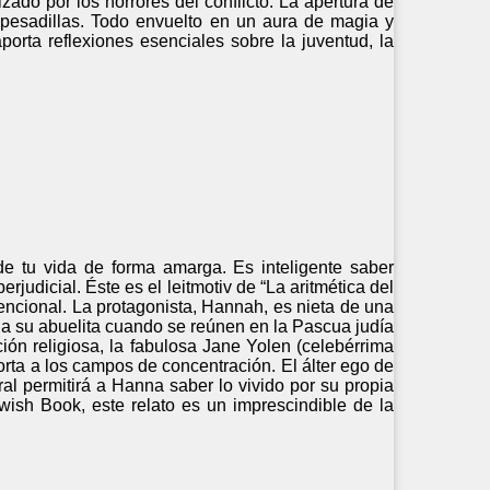
ado por los horrores del conflicto. La apertura de
 pesadillas. Todo envuelto en un aura de magia y
porta reflexiones esenciales sobre la juventud, la
e tu vida de forma amarga. Es inteligente saber
rjudicial. Éste es el leitmotiv de “La aritmética del
encional. La protagonista, Hannah, es nieta de una
 a su abuelita cuando se reúnen en la Pascua judía
ión religiosa, la fabulosa Jane Yolen (celebérrima
orta a los campos de concentración. El álter ego de
l permitirá a Hanna saber lo vivido por su propia
ish Book, este relato es un imprescindible de la