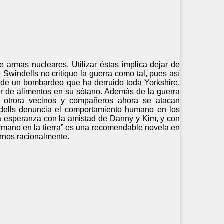
e armas nucleares. Utilizar éstas implica dejar de
 Swindells no critique la guerra como tal, pues así
e de un bombardeo que ha derruido toda Yorkshire.
r de alimentos en su sótano. Además de la guerra
os otrora vecinos y compañeros ahora se atacan
ndells denuncia el comportamiento humano en los
la esperanza con la amistad de Danny y Kim, y con
ermano en la tierra” es una recomendable novela en
rnos racionalmente.