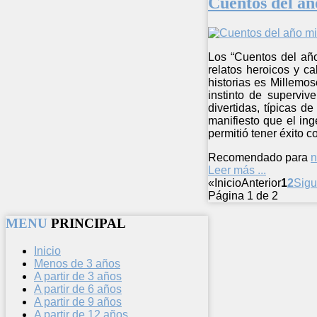
Cuentos del añ
Los “Cuentos del año 
relatos heroicos y ca
historias es Millemo
instinto de superviv
divertidas, típicas d
manifiesto que el in
permitió tener éxito 
Recomendado para
n
Leer más ...
«
Inicio
Anterior
1
2
Sigu
Página 1 de 2
MENU
PRINCIPAL
Inicio
Menos de 3 años
A partir de 3 años
A partir de 6 años
A partir de 9 años
A partir de 12 años