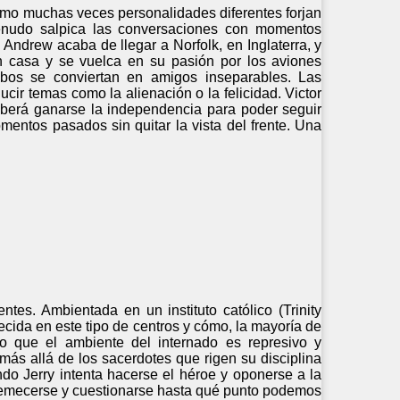
ómo muchas veces personalidades diferentes forjan
menudo salpica las conversaciones con momentos
 Andrew acaba de llegar a Norfolk, en Inglaterra, y
 en casa y se vuelca en su pasión por los aviones
bos se conviertan en amigos inseparables. Las
cir temas como la alienación o la felicidad. Victor
eberá ganarse la independencia para poder seguir
mentos pasados sin quitar la vista del frente. Una
tes. Ambientada en un instituto católico (Trinity
cida en este tipo de centros y cómo, la mayoría de
to que el ambiente del internado es represivo y
ás allá de los sacerdotes que rigen su disciplina
o Jerry intenta hacerse el héroe y oponerse a la
stremecerse y cuestionarse hasta qué punto podemos