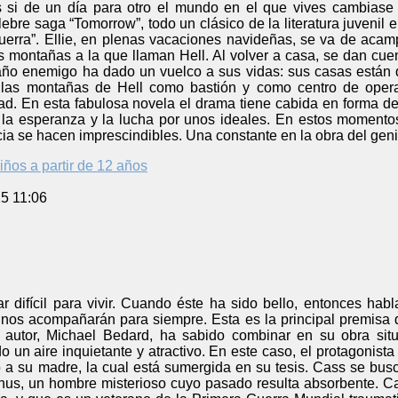
 si de un día para otro el mundo en el que vives cambiase
ebre saga “Tomorrow”, todo un clásico de la literatura juvenil 
erra”. Ellie, en plenas vacaciones navideñas, se va de acam
 montañas a la que llaman Hell. Al volver a casa, se dan cue
raño enemigo ha dado un vuelco a sus vidas: sus casas están 
 las montañas de Hell como bastión y como centro de opera
idad. En esta fabulosa novela el drama tiene cabida en forma 
la esperanza y la lucha por unos ideales. En estos momentos di
cia se hacen imprescindibles. Una constante en la obra del gen
iños a partir de 12 años
5 11:06
r difícil para vivir. Cuando éste ha sido bello, entonces hab
s nos acompañarán para siempre. Esta es la principal premisa 
utor, Michael Bedard, ha sabido combinar en su obra situac
 un aire inquietante y atractivo. En este caso, el protagonis
o a su madre, la cual está sumergida en su tesis. Cass se bus
us, un hombre misterioso cuyo pasado resulta absorbente. C