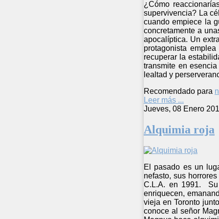
¿Cómo reaccionarías
supervivencia? La cél
cuando empiece la gu
concretamente a unas
apocalíptica. Un ext
protagonista emplea
recuperar la estabil
transmite en esencia 
lealtad y perserveran
Recomendado para
n
Leer más ...
Jueves, 08 Enero 201
Alquimia roja
El pasado es un luga
nefasto, sus horrore
C.L.A. en 1991. Su a
enriquecen, emanando
vieja en Toronto junt
conoce al señor Magn