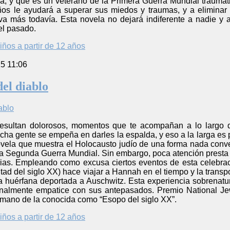
, y que es un veterano de la Primera Guerra Mundial traumatiz
os le ayudará a superar sus miedos y traumas, y a eliminar
va más todavía. Esta novela no dejará indiferente a nadie y a
 el pasado.
iños a partir de 12 años
5 11:06
del diablo
esultan dolorosos, momentos que te acompañan a lo largo d
cha gente se empeña en darles la espalda, y eso a la larga es pe
novela que muestra el Holocausto judío de una forma nada conv
 la Segunda Guerra Mundial. Sin embargo, poca atención presta
orias. Empleando como excusa ciertos eventos de esta celebrac
ad del siglo XX) hace viajar a Hannah en el tiempo y la transp
huérfana deportada a Auschwitz. Esta experiencia sobrenatura
inalmente empatice con sus antepasados. Premio National Jew
la mano de la conocida como “Esopo del siglo XX”.
iños a partir de 12 años