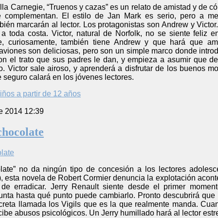
la Carnegie, “Truenos y cazas” es un relato de amistad y de c
se complementan. El estilo de Jan Mark es serio, pero a 
ién marcarán al lector. Los protagonistas son Andrew y Victor.
a toda costa. Victor, natural de Norfolk, no se siente feliz
ue, curiosamente, también tiene Andrew y que hará que am
aviones son deliciosas, pero son un simple marco donde introdu
n el trato que sus padres le dan, y empieza a asumir que d
. Victor sale airoso, y aprenderá a disfrutar de los buenos mo
e seguro calará en los jóvenes lectores.
iños a partir de 12 años
e 2014 12:39
chocolate
late” no da ningún tipo de concesión a los lectores adolescen
, esta novela de Robert Cormier denuncia la explotación aconte
 de erradicar. Jerry Renault siente desde el primer momen
unta hasta qué punto puede cambiarlo. Pronto descubrirá que m
reta llamada los Vigils que es la que realmente manda. Cuand
cibe abusos psicológicos. Un Jerry humillado hará al lector e