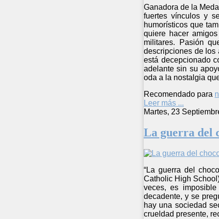
Ganadora de la Medal
fuertes vínculos y 
humorísticos que tamb
quiere hacer amigos 
militares. Pasión q
descripciones de los 
está decepcionado co
adelante sin su apoyo
oda a la nostalgia qu
Recomendado para
n
Leer más ...
Martes, 23 Septiembr
La guerra del 
“La guerra del choco
Catholic High School)
veces, es imposible
decadente, y se preg
hay una sociedad sec
crueldad presente, re