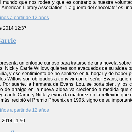
el mundo que nos rodea y que es contrario a nuestra volunta
 American Library Association, “La guerra del chocolate” es una 
iños a partir de 12 años
e 2014 12:37
arrie
 presenta un enfoque curioso para tratarse de una novela sobr
, Nick y Carrie Willow, quienes son evacuados de su aldea pa
lia, y ese sentimiento de no sentirse en tu hogar y de haber p
, los Willow son obligados a convivir con el señor Evans, quie
. Por suerte, la hermana de Evans, Lou, se porta bien, y lo
to de arraigo en la nueva aldea va creciendo a medida que 
ga ante Carrie y Nick, y evoca la madurez en la reflexión que
emás, recibió el Premio Phoenix en 1993, signo de su importante 
iños a partir de 12 años
e 2014 11:50