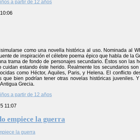
iños a partir de 12 años
 10:06
disimularse como una novella histórica al uso. Nominada al W
fuente de inspiración el célebre poema épico que habla de la 
na trama de fondo de personajes secundario. Éstos son las
lo cuidan estando éste herido. Realmente los secundarios son
nocidas como Héctor, Aquiles, Paris, y Helena. El conflicto d
s que bien podrían tener otras novelas históricas juveniles. 
 Antigua Grecia.
iños a partir de 12 años
5 11:07
o empiece la guerra