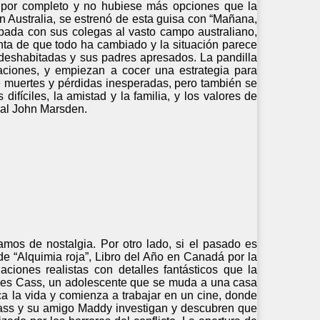
 por completo y no hubiese más opciones que la
en Australia, se estrenó de esta guisa con “Mañana,
pada con sus colegas al vasto campo australiano,
nta de que todo ha cambiado y la situación parece
deshabitadas y sus padres apresados. La pandilla
ciones, y empiezan a cocer una estrategia para
de muertes y pérdidas inesperadas, pero también se
fíciles, la amistad y la familia, y los valores de
ial John Marsden.
lamos de nostalgia. Por otro lado, si el pasado es
de “Alquimia roja”, Libro del Año en Canadá por la
iones realistas con detalles fantásticos que la
ta es Cass, un adolescente que se muda a una casa
ca la vida y comienza a trabajar en un cine, donde
ass y su amigo Maddy investigan y descubren que