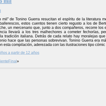
o mil
mil” de Tonino Guerra resucitan el espíritu de la literatura me
ballerescos, estos cuentos tienen cierto regusto a los de Bert
sche, un mercenario que, junto a dos compañeros, recorre los
encia llevará a los tres malhechores a cometer fechorías, 
e la tradición italiana. Detrás de cada relato hay moralejas q
genio hace que las personas sobrevivan. Tonino Guerra era má
con esta compilación, aderezada con las ilustraciones tipo cómi
iños a partir de 12 años
iente
Final
»