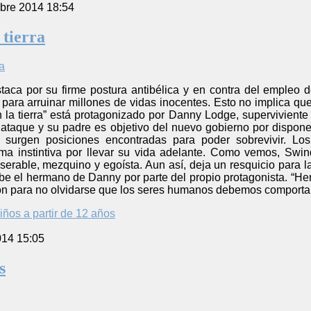
bre 2014 18:54
tierra
taca por su firme postura antibélica y en contra del empleo d
para arruinar millones de vidas inocentes. Esto no implica que
 la tierra” está protagonizado por Danny Lodge, supervivient
ataque y su padre es objetivo del nuevo gobierno por dispone
s surgen posiciones encontradas para poder sobrevivir. L
ma instintiva por llevar su vida adelante. Como vemos, Swi
erable, mezquino y egoísta. Aun así, deja un resquicio para 
ibe el hermano de Danny por parte del propio protagonista. “H
ón para no olvidarse que los seres humanos debemos comporta
iños a partir de 12 años
014 15:05
s