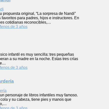
su propuesta original, “La sorpresa de Nandi”
 favoritos para padres, hijos e instructores. En
ones cotidianas reconocibles,…
enos de 3 años
ásico infantil es muy sencilla: tres pequeñas
eran a su madre en la noche. Estas tres crías
 se…
enos de 3 años
ardería
 un personaje de libros infantiles muy famoso.
 cola y su cabeza, tiene pies y manos que
ño,…
enos de 3 años