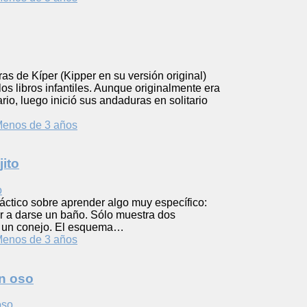
as de Kíper (Kipper en su versión original)
los libros infantiles. Aunque originalmente era
io, luego inició sus andaduras en solitario
enos de 3 años
jito
áctico sobre aprender algo muy específico:
 ir a darse un baño. Sólo muestra dos
y un conejo. El esquema…
enos de 3 años
n oso