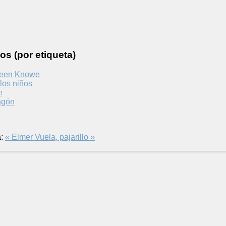
os (por etiqueta)
reen Knowe
los niños
e
agón
:
« Elmer
Vuela, pajarillo »