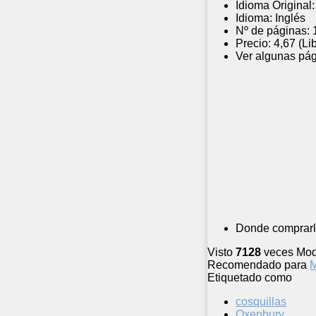
Idioma Original:
Idioma:
Inglés
Nº de páginas:
Precio:
4,67 (Li
Ver algunas pág
Donde comprarl
Visto
7128
veces
Mod
Recomendado para
M
Etiquetado como
cosquillas
Oxenbury