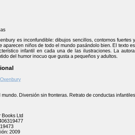
las
enbury es inconfundible: dibujos sencillos, contornos fuertes 
que aparecen niños de todo el mundo pasándolo bien. El texto 
erístico infantil en cada una de las ilustraciones. La autora
ntido del humor inocuo que gusta a pequeños y adultos.
ional
 Oxenbury
 mundo. Diversión sin fronteras. Retrato de conductas infantiles
 Books Ltd
406319477
19473
ión:
2009