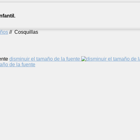
fantil.
años
//
Cosquillas
ente
disminuir el tamaño de la fuente