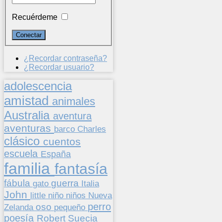
Recuérdeme
¿Recordar contraseña?
¿Recordar usuario?
adolescencia
amistad
animales
Australia
aventura
aventuras
barco
Charles
clásico
cuentos
escuela
España
familia
fantasía
fábula
guerra
gato
Italia
John
niños
little
niño
Nueva
perro
oso
pequeño
Zelanda
poesía
Suecia
Robert