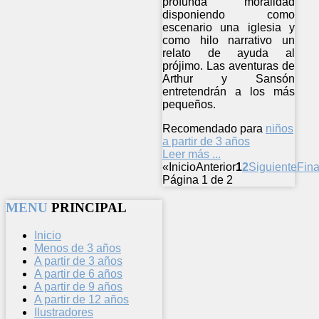
profunda moralidad
disponiendo como
escenario una iglesia y
como hilo narrativo un
relato de ayuda al
prójimo. Las aventuras de
Arthur y Sansón
entretendrán a los más
pequeños.
Recomendado para
niños
a partir de 3 años
Leer más ...
«
Inicio
Anterior
1
2
Siguiente
Fina
Página 1 de 2
MENU
PRINCIPAL
Inicio
Menos de 3 años
A partir de 3 años
A partir de 6 años
A partir de 9 años
A partir de 12 años
Ilustradores