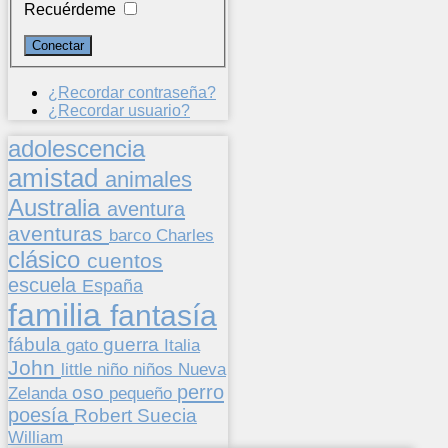
Recuérdeme
¿Recordar contraseña?
¿Recordar usuario?
adolescencia
amistad
animales
Australia
aventura
aventuras
barco
Charles
clásico
cuentos
escuela
España
familia
fantasía
fábula
guerra
gato
Italia
John
niños
little
niño
Nueva
perro
oso
pequeño
Zelanda
poesía
Suecia
Robert
William