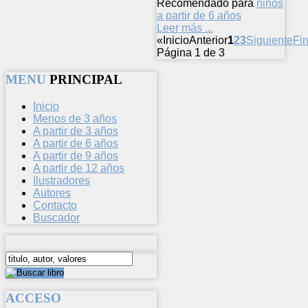
Recomendado para
niños
a partir de 6 años
Leer más ...
«
Inicio
Anterior
1
2
3
Siguiente
Fin
Página 1 de 3
MENU
PRINCIPAL
Inicio
Menos de 3 años
A partir de 3 años
A partir de 6 años
A partir de 9 años
A partir de 12 años
Ilustradores
Autores
Contacto
Buscador
ACCESO