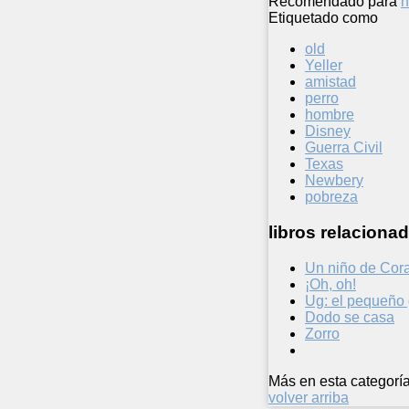
Recomendado para
n
Etiquetado como
old
Yeller
amistad
perro
hombre
Disney
Guerra Civil
Texas
Newbery
pobreza
libros relacionad
Un niño de Cor
¡Oh, oh!
Ug: el pequeño 
Dodo se casa
Zorro
Más en esta categoría
volver arriba