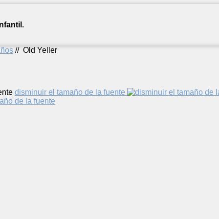
fantil.
años
//
Old Yeller
ente
disminuir el tamaño de la fuente