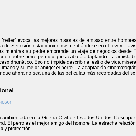
r
 Yeller” evoca las mejores historias de amistad entre hombre
ra de Secesión estadounidense, centrándose en el joven Travis
 mientras su padre emprende un viaje de negocios desde Tex
or un pobre perro perdido que acabará adaptando. La amistad qu
uceso dramático. Eso no impide describir el estilo de vida miser
r humano y su mejor amigo: el perro. La adaptación cinematogr
aunque ahora no sea una de las películas más recordadas del 
ional
Gipson
ca ambientada en la Guerra Civil de Estados Unidos. Descripc
ural. El perro es el mejor amigo del hombre. La estrecha relaci
ad y protección.