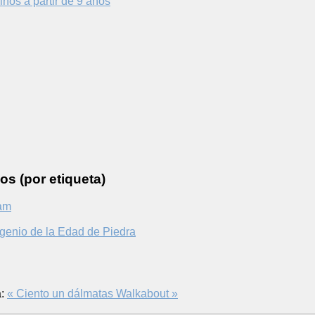
iños a partir de 9 años
os (por etiqueta)
am
genio de la Edad de Piedra
:
« Ciento un dálmatas
Walkabout »