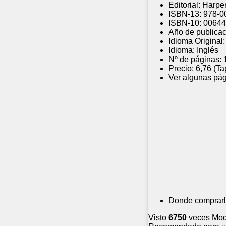
Editorial:
Harper
ISBN-13:
978-0
ISBN-10:
00644
Año de publicac
Idioma Original:
Idioma:
Inglés
Nº de páginas:
Precio:
6,76 (Ta
Ver algunas pág
Donde comprarl
Visto
6750
veces
Mod