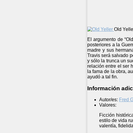
Old Yelle
El argumento de “Old
posteriores a la Guer
madre y sus hermanas
Travis será salvado p
y sólo la trunca un s
relación entre el se
la fama de la obra, 
ayudó a tal fin.
Información adic
Autor/es:
Fred 
Valores:
Ficción históri
estilo de vida r
valentía, fidelid