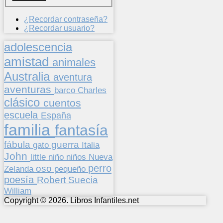
¿Recordar contraseña?
¿Recordar usuario?
adolescencia
amistad
animales
Australia
aventura
aventuras
barco
Charles
clásico
cuentos
escuela
España
familia
fantasía
fábula
guerra
gato
Italia
John
niños
little
niño
Nueva
perro
oso
pequeño
Zelanda
poesía
Suecia
Robert
William
Copyright © 2026. Libros Infantiles.net