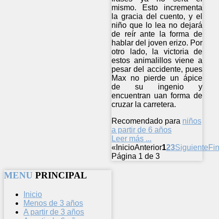
mismo. Esto incrementa
la gracia del cuento, y el
niño que lo lea no dejará
de reír ante la forma de
hablar del joven erizo. Por
otro lado, la victoria de
estos animalillos viene a
pesar del accidente, pues
Max no pierde un ápice
de su ingenio y
encuentran uan forma de
cruzar la carretera.
Recomendado para
niños
a partir de 6 años
Leer más ...
«
Inicio
Anterior
1
2
3
Siguiente
Fin
Página 1 de 3
MENU
PRINCIPAL
Inicio
Menos de 3 años
A partir de 3 años