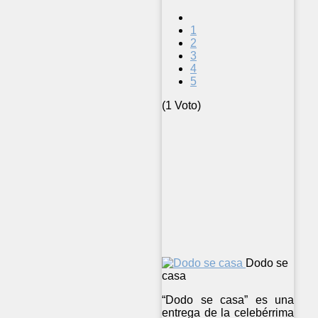
1
2
3
4
5
(1 Voto)
Dodo se
casa
“Dodo se casa” es una
entrega de la celebérrima