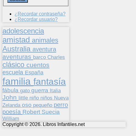
¿Recordar contraseña?
¿Recordar usuario?
adolescencia
amistad
animales
Australia
aventura
aventuras
barco
Charles
clásico
cuentos
escuela
España
familia
fantasía
fábula
guerra
gato
Italia
John
niños
little
niño
Nueva
perro
oso
pequeño
Zelanda
poesía
Suecia
Robert
William
Copyright © 2026. Libros Infantiles.net