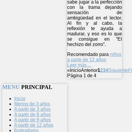
sabe jugar a la perfección
con la trama dejando
sensación de
ambigüedad en el lector.
Al fin y al cabo, la
reflexión te ayuda a
madurar, y eso es lo que
se consigue en “El
hechizo del zorro”.
Recomendado para
niños
a partir de 12 años
Leer más ...
«
Inicio
Anterior
1
2
3
4
Siguiente
F
Página 1 de 4
MENU
PRINCIPAL
Inicio
Menos de 3 años
A partir de 3 años
A partir de 6 años
A partir de 9 años
A partir de 12 años
Ilustradores