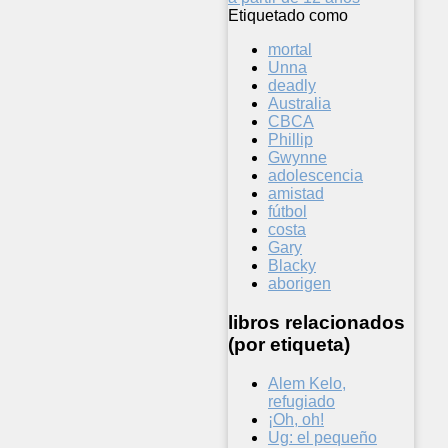
Etiquetado como
mortal
Unna
deadly
Australia
CBCA
Phillip
Gwynne
adolescencia
amistad
fútbol
costa
Gary
Blacky
aborigen
libros relacionados
(por etiqueta)
Alem Kelo,
refugiado
¡Oh, oh!
Ug: el pequeño