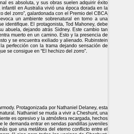
nal es absoluta, y sus obras suelen adquirir éxito
a infantil en Australia vivió una época dorada en la
izo del zorro”, galardonada con el Premio del CBCA
) evoca un ambiente sobrenatural en torno a una
 se identifique. El protagonista, Tod Mahoney, debe
su abuela, dejando atrás Sidney. Este cambio tan
ntra muerto en un camino. Esto y la presencia de
usto y se encuentra exiliado y alienado. Rubinstein
 la perfección con la trama dejando sensación de
 que se consigue en “El hechizo del zorro”.
armody. Protagonizada por Nathaniel Delaney, esta
natural. Nathaniel se muda a vivir a Cheshunt, una
iente es opresivo y la atmósfera recargada, hechos
se le demanda entrar en sendas pandillas juveniles
 que una metáfora del eterno conflicto entre el