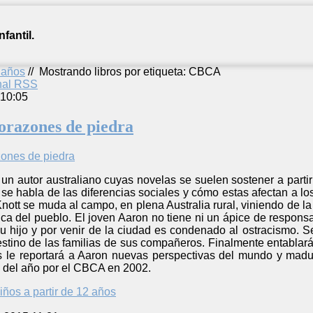
fantil.
2 años
//
Mostrando libros por etiqueta: CBCA
anal RSS
 10:05
corazones de piedra
n autor australiano cuyas novelas se suelen sostener a partir 
se habla de las diferencias sociales y cómo estas afectan a lo
Knott se muda al campo, en plena Australia rural, viniendo de l
ca del pueblo. El joven Aaron no tiene ni un ápice de responsa
su hijo y por venir de la ciudad es condenado al ostracismo. 
stino de las familias de sus compañeros. Finalmente entablará
s le reportará a Aaron nuevas perspectivas del mundo y madur
 del año por el CBCA en 2002.
iños a partir de 12 años