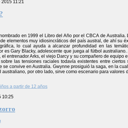
o 2015 11:21
?
nombrado en 1999 el Libro del Año por el CBCA de Australia. L
de elementos muy idiosincráticos del país austral, de ahí su 
gráfica, lo cual ayuda a alcanzar profundidad en las temát
or es Gary Blacky, adolescente que juega al fútbol australiano
, el entrenador Arks, el viejo Darcy y su compañero de equipo 
 sobre las tensiones raciales todavía existentes entre cierto
ue se convive en Australia. Gwynne prosiguió la saga, en la cua
l australiano, por otro lado, sirve como escenario para valores 
iños a partir de 12 años
5 10:25
 zorro