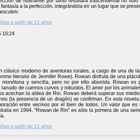
lección de Nathaniel por tanto resultará trascendental no sól
antasía a la perfección, integrándola en un lugar que se prese
escubrir.
iños a partir de 12 años
5 10:24
 clásico moderno de aventuras rurales, a cargo de una de las 
imo literario de Jennifer Rowe). Rowan disfruta de una plácid
 monótona y sencilla, pero no por ello aburrida. Rowan es 
 lanudo de cuernos curvos y robustos. El amor por los animale
gros acechan la aldea de Rin. Rowan deberá superar sus miedos
nos (la presencia de un dragón) se confirman. En esta novela 
oración entre vecinos por el bien de todos. Un valor que es 
alia en 1994, “Rowan de Rin” es sólo la primera de una serie
da.
iños a partir de 12 años