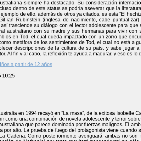
 australiana siempre ha destacado. Su consideración internacio
ncluso dentro de este status se podría aseverar que la literatur
ejemplo de ello, además de otros ya citados, es esta “El hech
illian Rubinstein (inglesa de nacimiento, cabe puntualizar
y así trasciende su diálogo con el lector adolescente para que
al australiano con su madre y sus hermanas para vivir con 
bios en Tod, el cual queda impactado con un zorro que encue
 como metáfora de los sentimientos de Tod, el cual no está a g
lecer descripciones de la cultura de su país, y sabe jugar a
r. Al fin y al cabo, la reflexión te ayuda a madurar, y eso es lo
iños a partir de 12 años
5 10:25
stralia en 1994 recayó en “La masa”, de la exitosa Isobelle C
nir como una combinación de novela adolescente y terror sobre
 australiana que parece dominada por fuerzas malignas. El amb
a por alto. La prueba de fuego del protagonista viene cuando 
a Cadena. Como posteriormente averiguará, ambas no son más