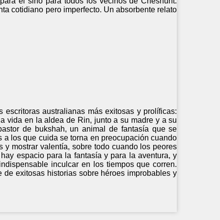
o para él sino para todos los vecinos de Cheshunt.
nta cotidiano pero imperfecto. Un absorbente relato
escritoras australianas más exitosas y prolíficas:
a vida en la aldea de Rin, junto a su madre y a su
pastor de bukshah, un animal de fantasía que se
s a los que cuida se torna en preocupación cuando
 y mostrar valentía, sobre todo cuando los peores
hay espacio para la fantasía y para la aventura, y
indispensable inculcar en los tiempos que corren.
 de exitosas historias sobre héroes improbables y