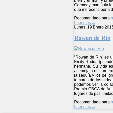
bien y el mal, y la e
Carmody manipula la f
que merece la pena d
Recomendado para
n
Leer más ...
Lunes, 19 Enero 201
Rowan de Rin
“Rowan de Rin” es un
Emily Rodda (pseudón
hermana. Su vida es
asemeja a un carnero
la sequía y los peli
temores de los aldea
podemos ver la colab
Premio CBCA de Austr
lugares de paz limita
Recomendado para
n
Leer más ...