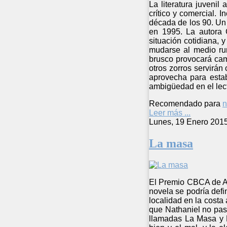
La literatura juvenil
crítico y comercial. I
década de los 90. Un 
en 1995. La autora G
situación cotidiana, 
mudarse al medio rur
brusco provocará cam
otros zorros servirán
aprovecha para estab
ambigüedad en el lecto
Recomendado para
n
Leer más ...
Lunes, 19 Enero 201
La masa
El Premio CBCA de Au
novela se podría defi
localidad en la costa
que Nathaniel no pas
llamadas La Masa y L