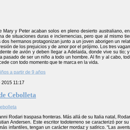
 Mary y Peter acaban solos en pleno desierto australiano, e
lena de situaciones duras e inclemencias, pero que al mismo t
 dos hermanos protagonizan junto a un joven aborigen un relat
presión de los prejuicios y de amor por el prójimo. Los tres vag
dente de avión y deben llegar a Adelaida, donde vive su tío; 
a pasado de ser un niño a todo un hombre. Al fin y al cabo, t
cede con todo momento que te marca en la vida.
iños a partir de 9 años
o 2015 11:17
de Cebolleta
ni Rodari traspasa fronteras. Más allá de su Italia natal, Rodar
ian Andersen. Este escritor todoterreno se caracterizó por su v
s más infantiles, tengan un carácter mordaz y satírico. “Las ave