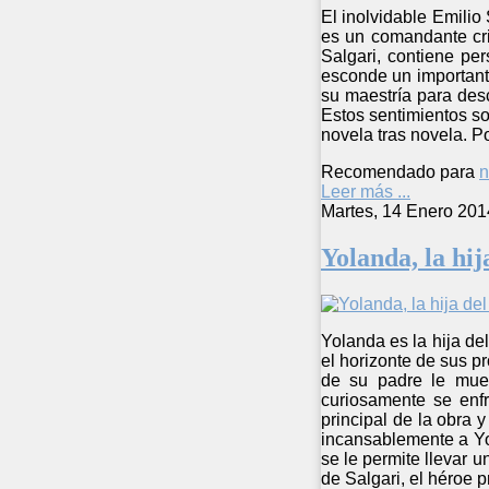
El inolvidable Emilio
es un comandante cri
Salgari, contiene pe
esconde un importante
su maestría para desc
Estos sentimientos so
novela tras novela. P
Recomendado para
n
Leer más ...
Martes, 14 Enero 201
Yolanda, la hi
Yolanda es la hija de
el horizonte de sus p
de su padre le muev
curiosamente se enf
principal de la obra 
incansablemente a Yo
se le permite llevar 
de Salgari, el héroe 