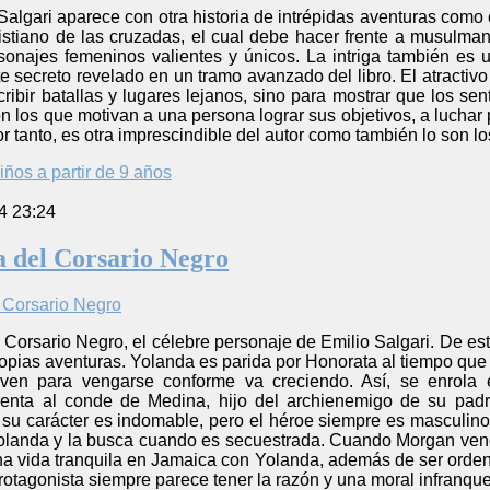
 Salgari aparece con otra historia de intrépidas aventuras como
stiano de las cruzadas, el cual debe hacer frente a musulmane
rsonajes femeninos valientes y únicos. La intriga también es 
 secreto revelado en un tramo avanzado del libro. El atractivo d
ribir batallas y lugares lejanos, sino para mostrar que los s
n los que motivan a una persona lograr sus objetivos, a luchar p
or tanto, es otra imprescindible del autor como también lo son 
iños a partir de 9 años
4 23:24
ja del Corsario Negro
l Corsario Negro, el célebre personaje de Emilio Salgari. De es
ropias aventuras. Yolanda es parida por Honorata al tiempo que é
en para vengarse conforme va creciendo. Así, se enrola 
renta al conde de Medina, hijo del archienemigo de su pad
y su carácter es indomable, pero el héroe siempre es masculin
landa y la busca cuando es secuestrada. Cuando Morgan venc
una vida tranquila en Jamaica con Yolanda, además de ser ordenad
protagonista siempre parece tener la razón y una moral infranque