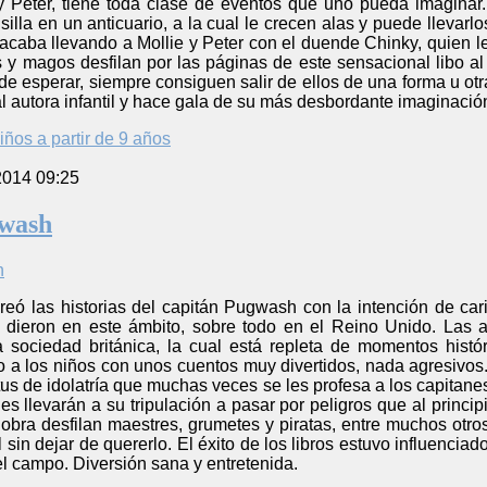
 y Peter, tiene toda clase de eventos que uno pueda imaginar
silla en un anticuario, a la cual le crecen alas y puede llevarl
la acaba llevando a Mollie y Peter con el duende Chinky, quien l
s y magos desfilan por las páginas de este sensacional libo a
 esperar, siempre consiguen salir de ellos de una forma u otr
autora infantil y hace gala de su más desbordante imaginación 
iños a partir de 9 años
2014 09:25
gwash
reó las historias del capitán Pugwash con la intención de car
 dieron en este ámbito, sobre todo en el Reino Unido. Las 
sociedad británica, la cual está repleta de momentos histó
to a los niños con unos cuentos muy divertidos, nada agresivo
atus de idolatría que muchas veces se les profesa a los capita
es llevarán a su tripulación a pasar por peligros que al prin
 obra desfilan maestres, grumetes y piratas, entre muchos otr
 sin dejar de quererlo. El éxito de los libros estuvo influencia
l campo. Diversión sana y entretenida.