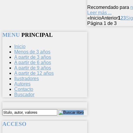
Recomendado para
n
Leer más ...
«
Inicio
Anterior
1
2
3
Sig
Página 1 de 3
MENU
PRINCIPAL
Inicio
Menos de 3 años
A partir de 3 años
A partir de 6 años
A partir de 9 años
A partir de 12 años
Ilustradores
Autores
Contacto
Buscador
ACCESO