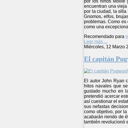
por los niños Mollie
encuentran una vieja 
por la ciudad, la sil
Gnomos, elfos, bruja
problemas. Como es de
como una excepcional 
Recomendado para
n
Leer más ...
Miércoles, 12 Marzo 
El capitán Pu
El autor John Ryan c
hitos navales que se
gustado mucho en la 
pretendió acercar es
así cuestionar el est
sus nefastas decision
como objetivo, por la
acabarán riendo de él
también revolucionó e