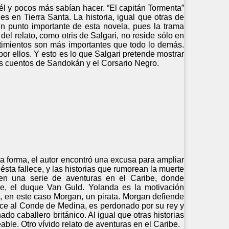
 él y pocos más sabían hacer. “El capitán Tormenta”
s en Tierra Santa. La historia, igual que otras de
un punto importante de esta novela, pues la trama
el relato, como otris de Salgari, no reside sólo en
entimientos son más importantes que todo lo demás.
or ellos. Y esto es lo que Salgari pretende mostrar
los cuentos de Sandokán y el Corsario Negro.
ta forma, el autor encontró una excusa para ampliar
sta fallece, y las historias que rumorean la muerte
en una serie de aventuras en el Caribe, donde
re, el duque Van Guld. Yolanda es la motivación
o, en este caso Morgan, un pirata. Morgan defiende
e al Conde de Medina, es perdonado por su rey y
o caballero británico. Al igual que otras historias
able. Otro vívido relato de aventuras en el Caribe.