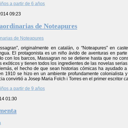
iños a partir de 6 años
2014 09:23
aordinarias de Noteapures
ssagran”, originalmente en catalán, o “Noteapures” en castel
ngua. El protagonista es un niño ávido de aventuras en parte 
 con los barcos, Massagran no se detiene hasta que no consig
s exóticos y tienen todos los ingredientes de las novelas seria
demás, el hecho de que sean historias cómicas ha ayudado a
en 1910 se hizo en un ambiente profundamente colonialista y 
a convirtió a Josep Maria Folch i Torres en el primer escritor cat
iños a partir de 9 años
14 01:30
rmenta