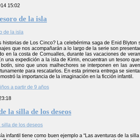
014 15:02
esoro de la isla
historias de Los Cinco? La celebérrima saga de Enid Blyton se i
sonajes que nos acompañarán a lo largo de la serie son presentad
 en la costa de Cornualles, durante las vacaciones de verano
n una expedición a la isla de Kirrin, encuentran un tesoro qu
 botín, sino que unos malhechores se interponen en las aven
unamente para rescatarlos. En esta primera entrega se sientan 
mostró la importancia de la imaginación en la ficción infantil.
iños a partir de 9 años
23:18
e la silla de los deseos
ía infantil tiene como buen ejemplo a “Las aventuras de la silla