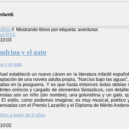
fantil.
2 años
//
Mostrando libros por etiqueta: aventuras
anal RSS
 10:03
ondrina y el gato
ñuel estableció un nuevo cánon en la literatura infantil español
daptación de una novela adulta propia, “Narciso bajo las aguas”,
radas en la posguerra. Y es que hasta entonces todas debían 
tintes oníricos y cargado de elementos fántasticos, con detall
nistas son un niño (sin nombre), una golondrina y un gato, q
a. El estilo, como podemos imaginar, es muy musical, poético 
ensadas con el Premio Lazarillo y el Diploma de Mérito Anders
iños a partir de 9 años
 10:02