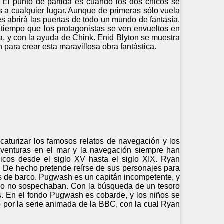
. El punto de partida es cuando los dos chicos se
os a cualquier lugar. Aunque de primeras sólo vuela
es abrirá las puertas de todo un mundo de fantasía.
l tiempo que los protagonistas se ven envueltos en
a, y con la ayuda de Chink. Enid Blyton se muestra
para crear esta maravillosa obra fantástica.
icaturizar los famosos relatos de navegación y los
aventuras en el mar y la navegación siempre han
ricos desde el siglo XV hasta el siglo XIX. Ryan
s. De hecho pretende reírse de sus personajes para
nes de barco. Pugwash es un capitán incompetente, y
cipio no sospechaban. Con la búsqueda de un tesoro
os. En el fondo Pugwash es cobarde, y los niños se
do por la serie animada de la BBC, con la cual Ryan