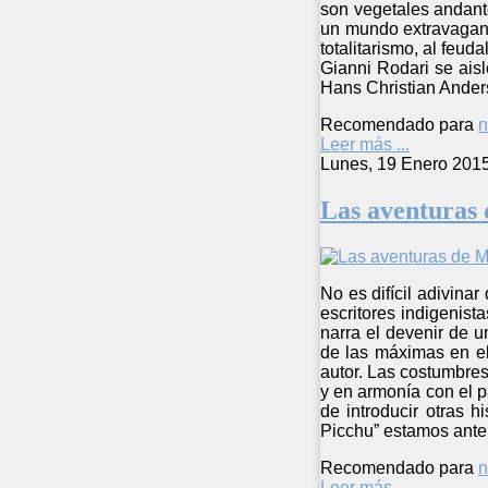
son vegetales andant
un mundo extravagante
totalitarismo, al feud
Gianni Rodari se aisl
Hans Christian Anders
Recomendado para
n
Leer más ...
Lunes, 19 Enero 201
Las aventuras
No es difícil adivinar
escritores indigenist
narra el devenir de u
de las máximas en el
autor. Las costumbres
y en armonía con el p
de introducir otras 
Picchu” estamos ante 
Recomendado para
n
Leer más ...