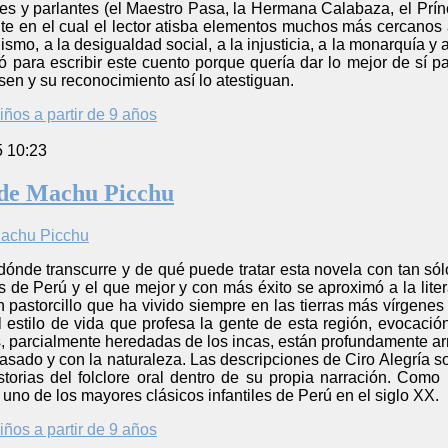
es y parlantes (el Maestro Pasa, la Hermana Calabaza, el Prín
 en el cual el lector atisba elementos muchos más cercanos a 
alismo, a la desigualdad social, a la injusticia, a la monarquía y
ó para escribir este cuento porque quería dar lo mejor de sí par
en y su reconocimiento así lo atestiguan.
iños a partir de 9 años
5 10:23
 de Machu Picchu
 dónde transcurre y de qué puede tratar esta novela con tan sólo
as de Perú y el que mejor y con más éxito se aproximó a la lite
n pastorcillo que ha vivido siempre en las tierras más vírgene
 estilo de vida que profesa la gente de esta región, evocaci
, parcialmente heredadas de los incas, están profundamente arra
asado y con la naturaleza. Las descripciones de Ciro Alegría so
historias del folclore oral dentro de su propia narración. C
uno de los mayores clásicos infantiles de Perú en el siglo XX.
iños a partir de 9 años