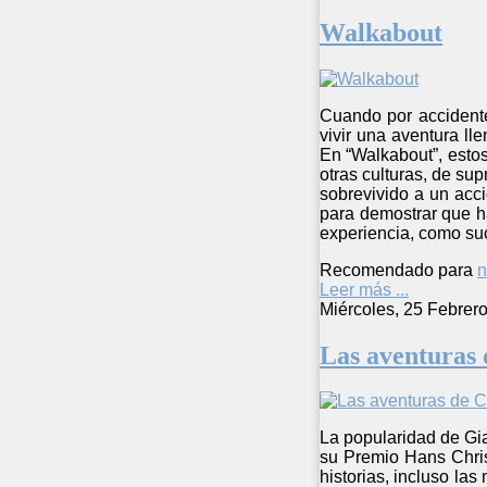
Walkabout
Cuando por accidente
vivir una aventura l
En “Walkabout”, estos
otras culturas, de su
sobrevivido a un acci
para demostrar que h
experiencia, como su
Recomendado para
n
Leer más ...
Miércoles, 25 Febrer
Las aventuras 
La popularidad de Gian
su Premio Hans Christ
historias, incluso la