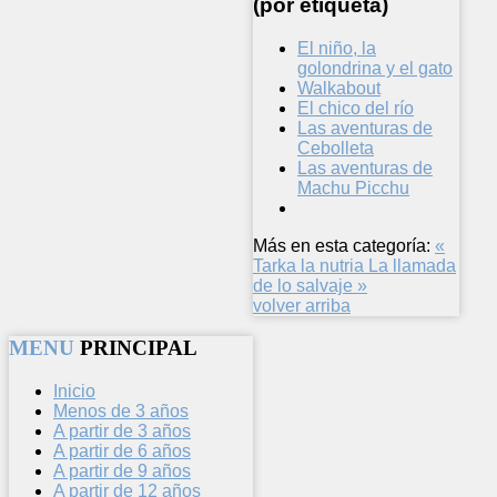
(por etiqueta)
El niño, la
golondrina y el gato
Walkabout
El chico del río
Las aventuras de
Cebolleta
Las aventuras de
Machu Picchu
Más en esta categoría:
«
Tarka la nutria
La llamada
de lo salvaje »
volver arriba
MENU
PRINCIPAL
Inicio
Menos de 3 años
A partir de 3 años
A partir de 6 años
A partir de 9 años
A partir de 12 años