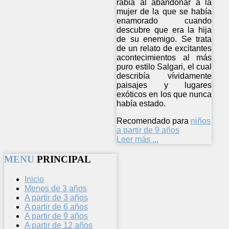
rabia al abandonar a la
mujer de la que se había
enamorado cuando
descubre que era la hija
de su enemigo. Se trata
de un relato de excitantes
acontecimientos al más
puro estilo Salgari, el cual
describía vívidamente
paisajes y lugares
exóticos en los que nunca
había estado.
Recomendado para
niños
a partir de 9 años
Leer más ...
MENU
PRINCIPAL
Inicio
Menos de 3 años
A partir de 3 años
A partir de 6 años
A partir de 9 años
A partir de 12 años