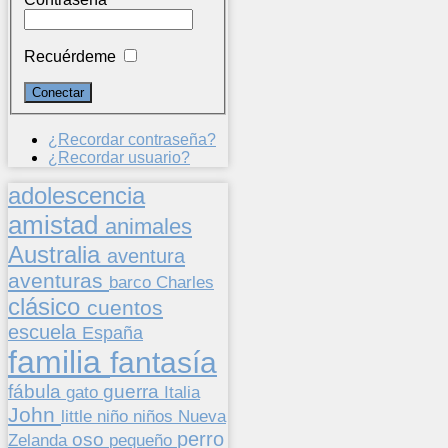
Recuérdeme
¿Recordar contraseña?
¿Recordar usuario?
adolescencia
amistad
animales
Australia
aventura
aventuras
barco
Charles
clásico
cuentos
escuela
España
familia
fantasía
fábula
guerra
gato
Italia
John
niños
little
niño
Nueva
perro
oso
pequeño
Zelanda