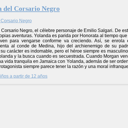
ja del Corsario Negro
l Corsario Negro, el célebre personaje de Emilio Salgari. De es
ropias aventuras. Yolanda es parida por Honorata al tiempo que é
en para vengarse conforme va creciendo. Así, se enrola 
renta al conde de Medina, hijo del archienemigo de su pad
y su carácter es indomable, pero el héroe siempre es masculin
landa y la busca cuando es secuestrada. Cuando Morgan venc
una vida tranquila en Jamaica con Yolanda, además de ser ordenad
protagonista siempre parece tener la razón y una moral infranque
iños a partir de 12 años