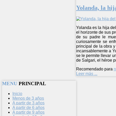
Yolanda, la hi
Yolanda es la hija de
el horizonte de sus p
de su padre le muev
curiosamente se enf
principal de la obra 
incansablemente a Yo
se le permite llevar 
de Salgari, el héroe 
Recomendado para
n
Leer más ...
MENU
PRINCIPAL
Inicio
Menos de 3 años
A partir de 3 años
A partir de 6 años
A partir de 9 años