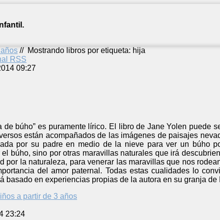
fantil.
2 años
//
Mostrando libros por etiqueta: hija
anal RSS
2014 09:27
 de búho” es puramente lírico. El libro de Jane Yolen puede s
s versos están acompañados de las imágenes de paisajes nevado
vada por su padre en medio de la nieve para ver un búho p
 el búho, sino por otras maravillas naturales que irá descubri
ad por la naturaleza, para venerar las maravillas que nos rodea
mportancia del amor paternal. Todas estas cualidades lo conv
tá basado en experiencias propias de la autora en su granja de
iños a partir de 3 años
4 23:24