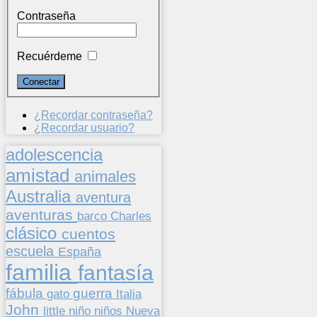
Contraseña
Recuérdeme
¿Recordar contraseña?
¿Recordar usuario?
adolescencia
amistad
animales
Australia
aventura
aventuras
barco
Charles
clásico
cuentos
escuela
España
familia
fantasía
fábula
guerra
gato
Italia
John
niños
little
niño
Nueva