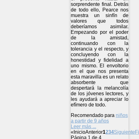
sorprendente final. Detrás
de todo ello, Pearce nos
muestra un sinfín de
valores que todos
deberíamos asimilar.
Empezando por el poder
de la amistad,
continuando con la
tolerancia y el respecto, y
concluyendo con la
honestidad y fidelidad a
uno mismo. El envoltorio
en el que nos presenta
esta maravilla es un relato
absorbente que
despertará la melancolía
de los jóvenes lectores, y
les ayudará a apreciar lo
efímero de todo.
Recomendado para
niños
a partir de 9 años
Leer más ...
«
Inicio
Anterior
1
2
3
4
Siguiente
F
Página 1 de 4