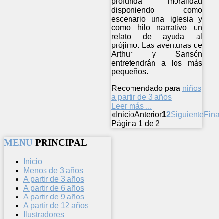
profunda moralidad
disponiendo como
escenario una iglesia y
como hilo narrativo un
relato de ayuda al
prójimo. Las aventuras de
Arthur y Sansón
entretendrán a los más
pequeños.
Recomendado para
niños
a partir de 3 años
Leer más ...
«
Inicio
Anterior
1
2
Siguiente
Fina
Página 1 de 2
MENU
PRINCIPAL
Inicio
Menos de 3 años
A partir de 3 años
A partir de 6 años
A partir de 9 años
A partir de 12 años
Ilustradores