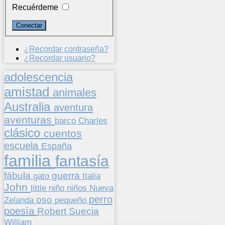
Recuérdeme
¿Recordar contraseña?
¿Recordar usuario?
adolescencia
amistad
animales
Australia
aventura
aventuras
barco
Charles
clásico
cuentos
escuela
España
familia
fantasía
fábula
guerra
gato
Italia
John
niños
little
niño
Nueva
perro
oso
pequeño
Zelanda
poesía
Suecia
Robert
William