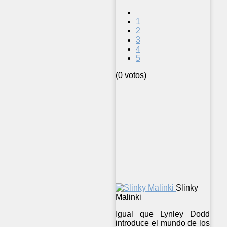
1
2
3
4
5
(0 votos)
Slinky
Malinki
Igual que Lynley Dodd
introduce el mundo de los