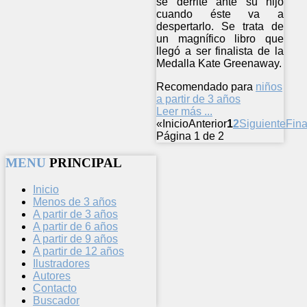
se derrite ante su hijo
cuando éste va a
despertarlo. Se trata de
un magnífico libro que
llegó a ser finalista de la
Medalla Kate Greenaway.
Recomendado para
niños
a partir de 3 años
Leer más ...
«
Inicio
Anterior
1
2
Siguiente
Fina
Página 1 de 2
MENU
PRINCIPAL
Inicio
Menos de 3 años
A partir de 3 años
A partir de 6 años
A partir de 9 años
A partir de 12 años
Ilustradores
Autores
Contacto
Buscador