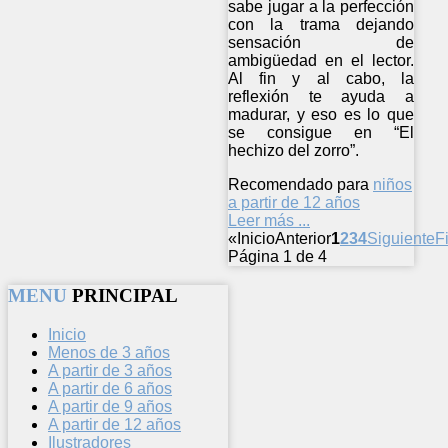
sabe jugar a la perfección
con la trama dejando
sensación de
ambigüedad en el lector.
Al fin y al cabo, la
reflexión te ayuda a
madurar, y eso es lo que
se consigue en “El
hechizo del zorro”.
Recomendado para
niños
a partir de 12 años
Leer más ...
«
Inicio
Anterior
1
2
3
4
Siguiente
F
Página 1 de 4
MENU
PRINCIPAL
Inicio
Menos de 3 años
A partir de 3 años
A partir de 6 años
A partir de 9 años
A partir de 12 años
Ilustradores