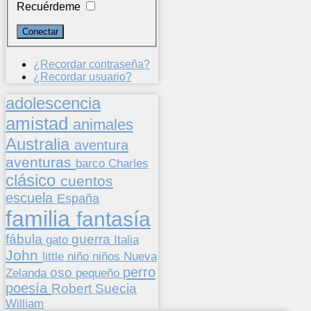
Recuérdeme
¿Recordar contraseña?
¿Recordar usuario?
adolescencia
amistad
animales
Australia
aventura
aventuras
barco
Charles
clásico
cuentos
escuela
España
familia
fantasía
fábula
guerra
gato
Italia
John
niños
little
niño
Nueva
perro
oso
pequeño
Zelanda
poesía
Suecia
Robert
William