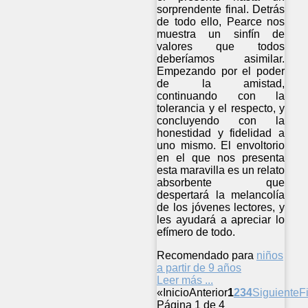
sorprendente final. Detrás
de todo ello, Pearce nos
muestra un sinfín de
valores que todos
deberíamos asimilar.
Empezando por el poder
de la amistad,
continuando con la
tolerancia y el respecto, y
concluyendo con la
honestidad y fidelidad a
uno mismo. El envoltorio
en el que nos presenta
esta maravilla es un relato
absorbente que
despertará la melancolía
de los jóvenes lectores, y
les ayudará a apreciar lo
efímero de todo.
Recomendado para
niños
a partir de 9 años
Leer más ...
«
Inicio
Anterior
1
2
3
4
Siguiente
F
Página 1 de 4