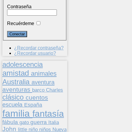
Contraseña
Recuérdeme
¿Recordar contraseña?
¿Recordar usuario?
adolescencia
amistad
animales
Australia
aventura
aventuras
barco
Charles
clásico
cuentos
escuela
España
familia
fantasía
fábula
guerra
gato
Italia
John
niños
little
niño
Nueva