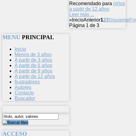
Recomendado para
niños
a partir de 12 años
Leer más ...
«
Inicio
Anterior
1
2
3
Siguiente
Fin
Página 1 de 3
MENU
PRINCIPAL
Inicio
Menos de 3 años
A partir de 3 años
A partir de 6 años
A partir de 9 años
A partir de 12 años
Ilustradores
Autores
Contacto
Buscador
ACCESO