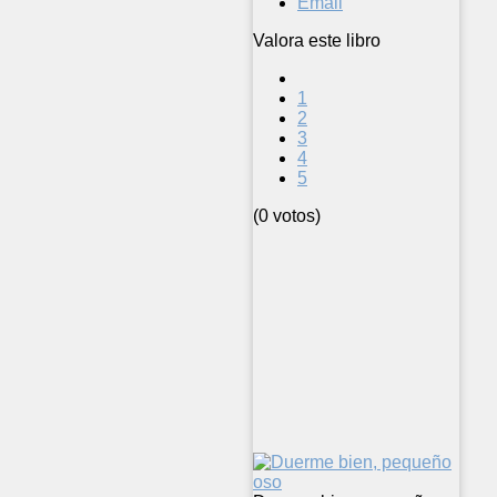
Email
Valora este libro
1
2
3
4
5
(0 votos)