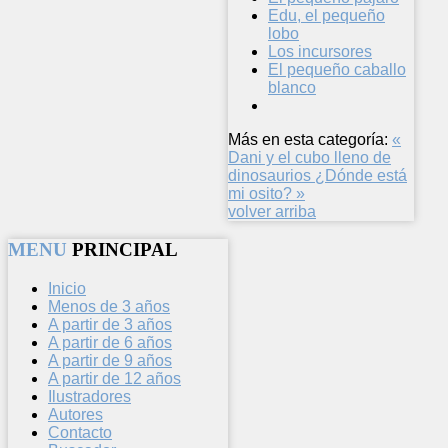
Edu, el pequeño
lobo
Los incursores
El pequeño caballo
blanco
Más en esta categoría:
«
Dani y el cubo lleno de
dinosaurios
¿Dónde está
mi osito? »
volver arriba
MENU
PRINCIPAL
Inicio
Menos de 3 años
A partir de 3 años
A partir de 6 años
A partir de 9 años
A partir de 12 años
Ilustradores
Autores
Contacto