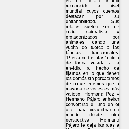
es un literato infantil
reconocido a nivel
mundial cuyos cuentos
destacan por su
entrañabilidad. Sus
relatos suelen ser de
corte naturalista y
protagonizados por
animales, dando una
vuelta de tuerca a las
fábulas tradicionales.
“Préstame tus alas” critica
de forma velada a la
envidia, al hecho de
fijarnos en lo que tienen
los demás sin percatarnos
de lo que tenemos, que la
mayoría de veces es más
valioso. Hermana Pez y
Hermano Pájaro anhelan
convertirse el uno en el
otro, para vislumbrar un
mundo desde otra
perspectiva. Hermano
Pájaro le deja las alas a