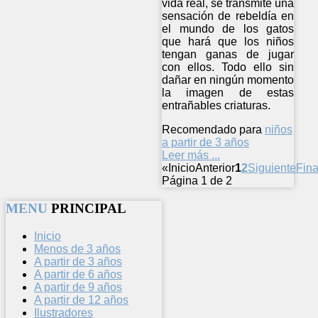
vida real, se transmite una
sensación de rebeldía en
el mundo de los gatos
que hará que los niños
tengan ganas de jugar
con ellos. Todo ello sin
dañar en ningún momento
la imagen de estas
entrañables criaturas.
Recomendado para
niños
a partir de 3 años
Leer más ...
«
Inicio
Anterior
1
2
Siguiente
Fina
Página 1 de 2
MENU
PRINCIPAL
Inicio
Menos de 3 años
A partir de 3 años
A partir de 6 años
A partir de 9 años
A partir de 12 años
Ilustradores