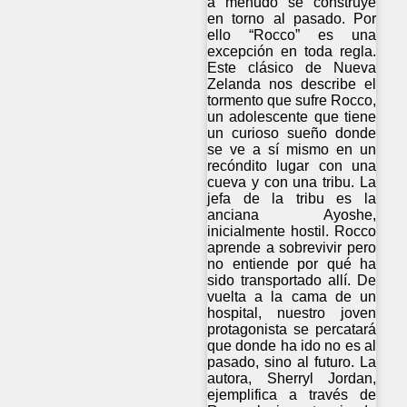
a menudo se construye
en torno al pasado. Por
ello “Rocco” es una
excepción en toda regla.
Este clásico de Nueva
Zelanda nos describe el
tormento que sufre Rocco,
un adolescente que tiene
un curioso sueño donde
se ve a sí mismo en un
recóndito lugar con una
cueva y con una tribu. La
jefa de la tribu es la
anciana Ayoshe,
inicialmente hostil. Rocco
aprende a sobrevivir pero
no entiende por qué ha
sido transportado allí. De
vuelta a la cama de un
hospital, nuestro joven
protagonista se percatará
que donde ha ido no es al
pasado, sino al futuro. La
autora, Sherryl Jordan,
ejemplifica a través de