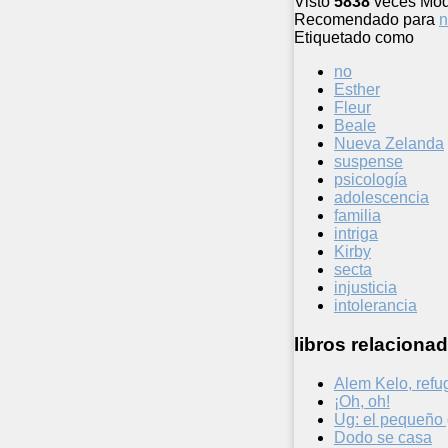
Visto
5838
veces
Mod
Recomendado para
n
Etiquetado como
no
Esther
Fleur
Beale
Nueva Zelanda
suspense
psicología
adolescencia
familia
intriga
Kirby
secta
injusticia
intolerancia
libros relacionad
Alem Kelo, refu
¡Oh, oh!
Ug: el pequeño 
Dodo se casa