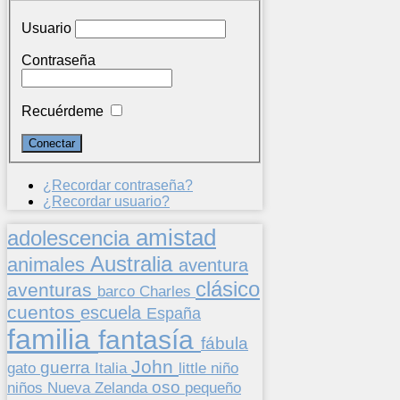
Usuario
Contraseña
Recuérdeme
¿Recordar contraseña?
¿Recordar usuario?
amistad
adolescencia
Australia
animales
aventura
clásico
aventuras
barco
Charles
cuentos
escuela
España
familia
fantasía
fábula
John
guerra
gato
Italia
little
niño
oso
niños
pequeño
Nueva Zelanda