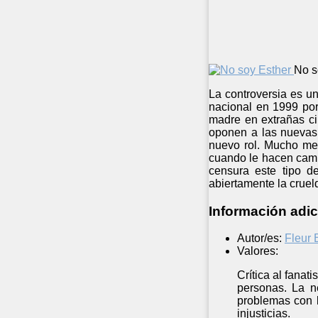
No s
La controversia es un
nacional en 1999 por 
madre en extrañas ci
oponen a las nuevas 
nuevo rol. Mucho men
cuando le hacen cambi
censura este tipo d
abiertamente la cruel
Información adic
Autor/es:
Fleur 
Valores:
Crítica al fanat
personas. La n
problemas con l
injusticias.