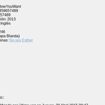
HowYouWant
459657489
57489
ión:
2013
Inglés
246
Tapa Blanda)
inas:
No soy Esther
o::