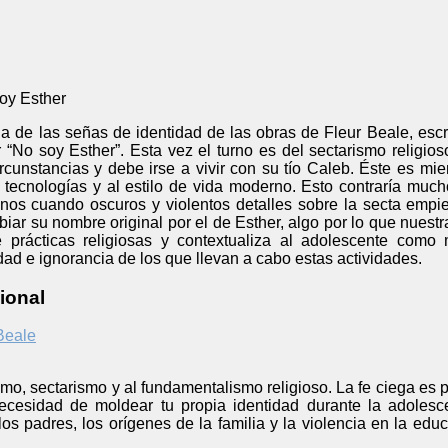
oy Esther
a de las señas de identidad de las obras de Fleur Beale, escr
“No soy Esther”. Esta vez el turno es del sectarismo religioso
rcunstancias y debe irse a vivir con su tío Caleb. Éste es mi
tecnologías y al estilo de vida moderno. Esto contraría much
os cuando oscuros y violentos detalles sobre la secta empi
ar su nombre original por el de Esther, algo por lo que nuestr
e prácticas religiosas y contextualiza al adolescente como
dad e ignorancia de los que llevan a cabo estas actividades.
ional
Beale
ismo, sectarismo y al fundamentalismo religioso. La fe ciega es p
ecesidad de moldear tu propia identidad durante la adolesce
os padres, los orígenes de la familia y la violencia en la edu