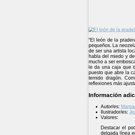
“El león de la prade
pequeños. La neozela
de ser una artista lo
habla del miedo y de 
mucho a ser emboscad
le da una caja que d
puesto que abre la ca
temido dragón. Como
reflexiones más ajust
Información adic
Autor/es:
Marga
Ilustrador/es:
Je
Valores:
Destacar el po
delgada línea e