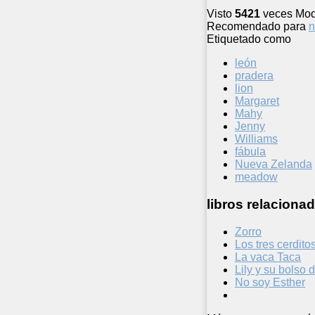
Visto
5421
veces
Mod
Recomendado para
n
Etiquetado como
león
pradera
lion
Margaret
Mahy
Jenny
Williams
fábula
Nueva Zelanda
meadow
libros relacionad
Zorro
Los tres cerdito
La vaca Taca
Lily y su bolso 
No soy Esther