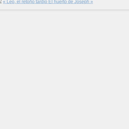
:
« Leo, el retoño tardío
El huerto de Joseph »