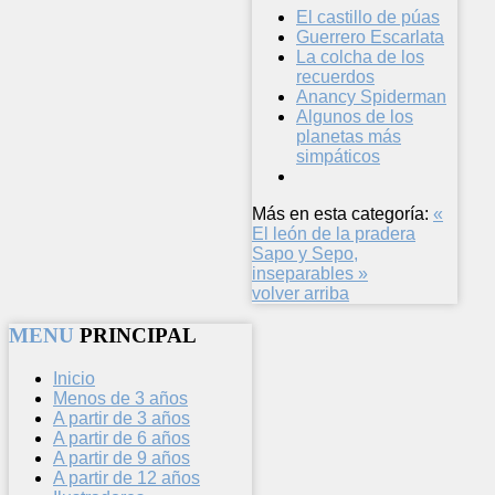
El castillo de púas
Guerrero Escarlata
La colcha de los
recuerdos
Anancy Spiderman
Algunos de los
planetas más
simpáticos
Más en esta categoría:
«
El león de la pradera
Sapo y Sepo,
inseparables »
volver arriba
MENU
PRINCIPAL
Inicio
Menos de 3 años
A partir de 3 años
A partir de 6 años
A partir de 9 años
A partir de 12 años