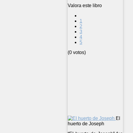
Valora este libro
1
2
3
4
5
(0 votos)
El
huerto de Joseph