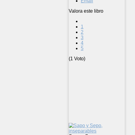
Email
Valora este libro
1
2
3
4
5
(1 Voto)