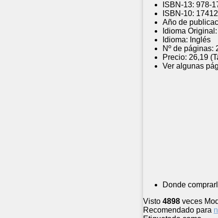
ISBN-13:
978-1
ISBN-10:
17412
Año de publicac
Idioma Original:
Idioma:
Inglés
Nº de páginas:
Precio:
26,19 (
Ver algunas pág
Donde comprarl
Visto
4898
veces
Mod
Recomendado para
n