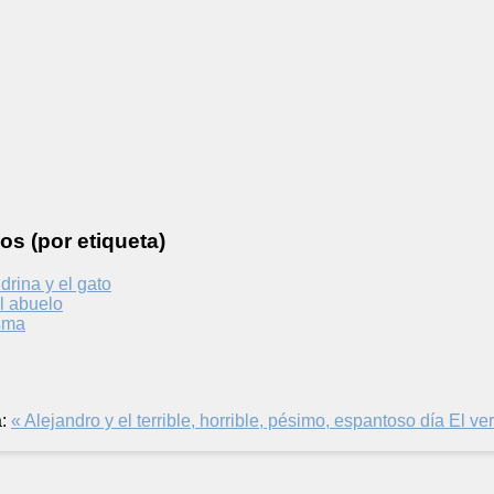
os (por etiqueta)
ndrina y el gato
l abuelo
asma
:
« Alejandro y el terrible, horrible, pésimo, espantoso día
El ve