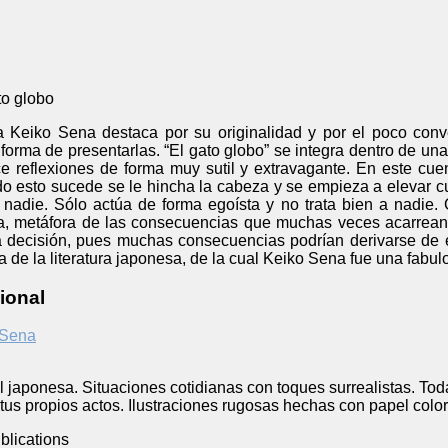
to globo
a Keiko Sena destaca por su originalidad y por el poco conv
forma de presentarlas. “El gato globo” se integra dentro de un
ce reflexiones de forma muy sutil y extravagante. En este cue
do esto sucede se le hincha la cabeza y se empieza a elevar cua
nadie. Sólo actúa de forma egoísta y no trata bien a nadie. 
a, metáfora de las consecuencias que muchas veces acarrean 
ecisión, pues muchas consecuencias podrían derivarse de el
a de la literatura japonesa, de la cual Keiko Sena fue una fabul
ional
 Sena
til japonesa. Situaciones cotidianas con toques surrealistas. T
tus propios actos. Ilustraciones rugosas hechas con papel colo
blications