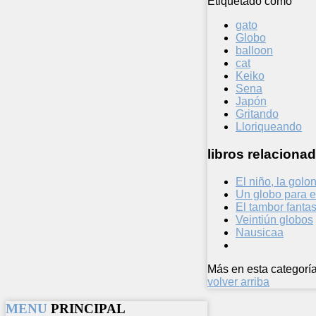
Etiquetado como
gato
Globo
balloon
cat
Keiko
Sena
Japón
Gritando
Lloriqueando
libros relacionad
El niño, la golo
Un globo para e
El tambor fant
Veintiún globos
Nausicaa
Más en esta categoría
volver arriba
MENU
PRINCIPAL