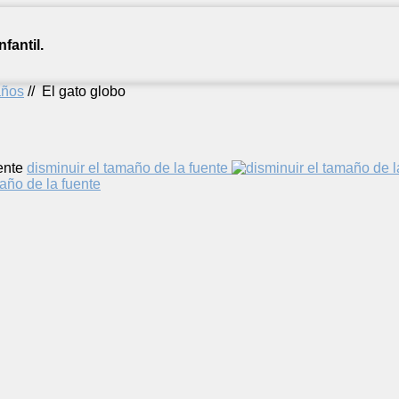
fantil.
años
//
El gato globo
o
ente
disminuir el tamaño de la fuente