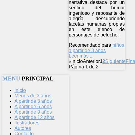
narrativa destaca por un
sentido del humor
ingenioso y rebosante de
alegría, descubriendo
facetas humanas propias
en este elenco de
personajes de peluche.
Recomendado para
niños
a partir de 3 años
Leer más ...
«
Inicio
Anterior
1
2
Siguiente
Fina
Página 1 de 2
MENU
PRINCIPAL
Inicio
Menos de 3 años
A partir de 3 años
A partir de 6 años
A partir de 9 años
A partir de 12 años
Ilustradores
Autores
Contacto