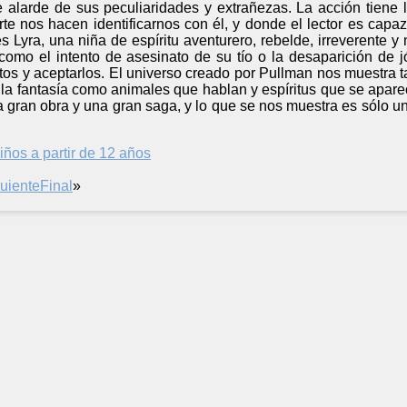
alarde de sus peculiaridades y extrañezas. La acción tiene l
e nos hacen identificarnos con él, y donde el lector es capaz
s Lyra, una niña de espíritu aventurero, rebelde, irreverente 
omo el intento de asesinato de su tío o la desaparición de j
os y aceptarlos. El universo creado por Pullman nos muestra t
 la fantasía como animales que hablan y espíritus que se apar
 gran obra y una gran saga, y lo que se nos muestra es sólo 
iños a partir de 12 años
uiente
Final
»