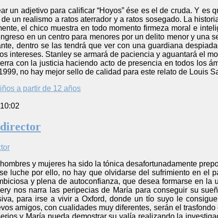
r un adjetivo para calificar “Hoyos” ése es el de cruda. Y es 
e un realismo a ratos aterrador y a ratos sosegado. La histori
mente, el chico muestra en todo momento firmeza moral e inteli
 ingreso en un centro para menores por un delito menor y una sen
ante, dentro se las tendrá que ver con una guardiana despiad
ios intereses. Stanley se armará de paciencia y aguantará el 
cierra con la justicia haciendo acto de presencia en todos los á
99, no hay mejor sello de calidad para este relato de Louis S
iños a partir de 12 años
 10:02
 director
hombres y mujeres ha sido la tónica desafortunadamente prepond
 luche por ello, no hay que olvidarse del sufrimiento en el pa
mbiciosa y plena de autoconfianza, que desea formarse en la 
very nos narra las peripecias de María para conseguir su sueñ
va, para irse a vivir a Oxford, donde un tío suyo le consigue
uevos amigos, con cualidades muy diferentes, serán el trasfondo
serios y María pueda demostrar su valía realizando la investig