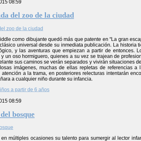
015 08:59
da del zoo de la ciudad
Riddle como dibujante quedó más que patente en “La gran escap
lásico universal desde su inmediata publicación. La historia t
gico, y las aventuras que empiezan a partir de entonces. L
o y un oso hormiguero, quienes a su vez se trajean de profesi
lante sus caminos se verán separados y vivirán situaciones de 
losas imágenes, muchas de ellas repletas de referencias a 
n atención a la trama, en posteriores relecturas intentarán enco
ara a cualquier niño durante su infancia.
iños a partir de 6 años
015 08:59
 del bosque
en múltiples ocasiones su talento para sumergir al lector infa