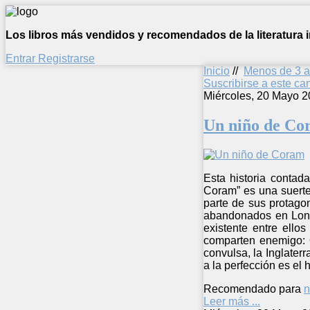
Los libros más vendidos y recomendados de la literatura in
Entrar
Registrarse
Inicio
//
Menos de 3 
Suscribirse a este c
Miércoles, 20 Mayo 2
Un niño de Co
Esta historia contad
Coram” es una suerte 
parte de sus protago
abandonados en Londr
existente entre ell
comparten enemigo: O
convulsa, la Inglater
a la perfección es el 
Recomendado para
n
Leer más ...