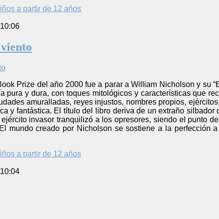
iños a partir de 12 años
 10:06
 viento
Book Prize del año 2000 fue a parar a William Nicholson y su “El
sía pura y dura, con toques mitológicos y características que re
udades amuralladas, reyes injustos, nombres propios, ejércitos,
a y fantástica. El título del libro deriva de un extraño silbado
 ejército invasor tranquilizó a los opresores, siendo el punto d
 El mundo creado por Nicholson se sostiene a la perfección a 
iños a partir de 12 años
 10:04