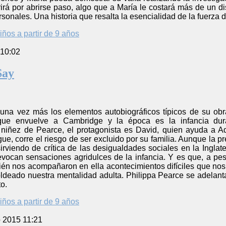
rá por abrirse paso, algo que a María le costará más de un di
rsonales. Una historia que resalta la esencialidad de la fuerza 
iños a partir de 9 años
 10:02
Say
una vez más los elementos autobiográficos típicos de su obr
 que envuelve a Cambridge y la época es la infancia du
 niñez de Pearce, el protagonista es David, quien ayuda a Ad
gue, corre el riesgo de ser excluido por su familia. Aunque la p
rviendo de crítica de las desigualdades sociales en la Inglater
evocan sensaciones agridulces de la infancia. Y es que, a pes
ién nos acompañaron en ella acontecimientos difíciles que no
ldeado nuestra mentalidad adulta. Philippa Pearce se adelant
o.
iños a partir de 9 años
o 2015 11:21