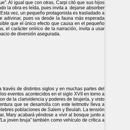
ue”. Al igual que con otras, Carpi citó que sus hijos
do la obra es leída, pues invita a dejarse absorber
o. Esta vez, un pequeño protagonista es trasladado a
ede adivinar, pues va desde la fauna más esperada
sible que el único efecto que causa en el pequeño
, el carácter onírico de la narración, invita a usar
acio de diversión asegurada.
 través de distintos siglos y en muchas partes del
los eventos acontecidos en el siglo XVII en torno a
on de la clarividencia y poderes de brujería, y visto
ventura que se desarrolla con este leitmotiv lleva a
célebres poblaciones de Salem y Beulah. La tensión
ar, Mary acabará yéndose a vivir al bosque junto a
La joven bruja” también como vehículo de crítica a