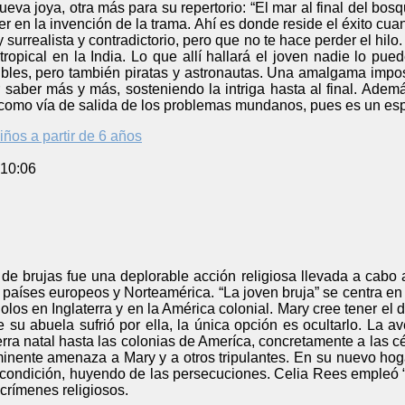
eva joya, otra más para su repertorio: “El mar al final del bosq
r en la invención de la trama. Ahí es donde reside el éxito cuan
 surrealista y contradictorio, pero que no te hace perder el hil
ropical en la India. Lo que allí hallará el joven nadie lo pu
ibles, pero también piratas y astronautas. Una amalgama impo
r saber más y más, sosteniendo la intriga hasta al final. Además
 como vía de salida de los problemas mundanos, pues es un esp
iños a partir de 6 años
 10:06
e brujas fue una deplorable acción religiosa llevada a cabo a
países europeos y Norteamérica. “La joven bruja” se centra en 
olos en Inglaterra y en la América colonial. Mary cree tener el d
ue su abuela sufrió por ella, la única opción es ocultarlo. La a
rra natal hasta las colonias de Ameríca, concretamente a las 
minente amenaza a Mary y a otros tripulantes. En su nuevo hog
 condición, huyendo de las persecuciones. Celia Rees empleó “
s crímenes religiosos.