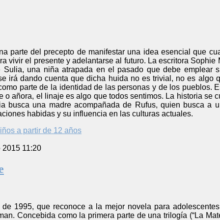
ana parte del precepto de manifestar una idea esencial que cu
a vivir el presente y adelantarse al futuro. La escritora Sophi
e Sulia, una niña atrapada en el pasado que debe emplear s
se irá dando cuenta que dicha huida no es trivial, no es algo 
como parte de la identidad de las personas y de los pueblos. 
e o añora, el linaje es algo que todos sentimos. La historia se
ia busca una madre acompañada de Rufus, quien busca a un p
zaciones habidas y su influencia en las culturas actuales.
iños a partir de 12 años
o 2015 11:20
e
de 1995, que reconoce a la mejor novela para adolescentes 
lman. Concebida como la primera parte de una trilogía (“La Mate