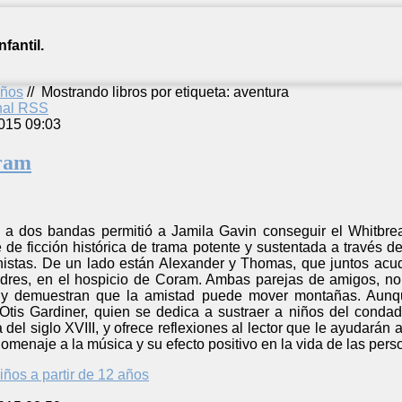
fantil.
años
//
Mostrando libros por etiqueta: aventura
anal RSS
015 09:03
ram
a a dos bandas permitió a Jamila Gavin conseguir el Whitbr
de ficción histórica de trama potente y sustentada a través de l
nistas. De un lado están Alexander y Thomas, que juntos acude
es, en el hospicio de Coram. Ambas parejas de amigos, no re
os y demuestran que la amistad puede mover montañas. Aunq
tis Gardiner, quien se dedica a sustraer a niños del conda
ra del siglo XVIII, y ofrece reflexiones al lector que le ayuda
homenaje a la música y su efecto positivo en la vida de las pers
iños a partir de 12 años