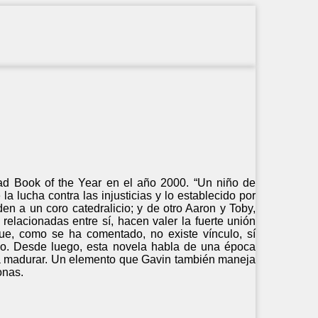
ead Book of the Year en el año 2000. “Un niño de
a lucha contra las injusticias y lo establecido por
n a un coro catedralicio; y de otro Aaron y Toby,
lacionadas entre sí, hacen valer la fuerte unión
ue, como se ha comentado, no existe vínculo, sí
do. Desde luego, esta novela habla de una época
rán a madurar. Un elemento que Gavin también maneja
onas.