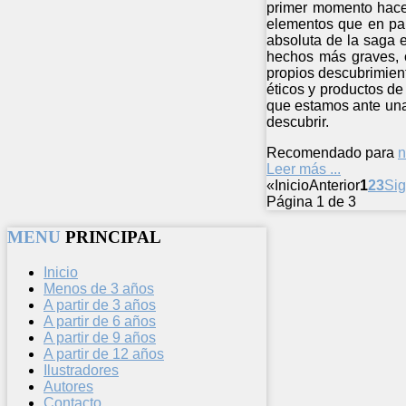
primer momento hace 
elementos que en part
absoluta de la saga e
hechos más graves, c
propios descubrimient
éticos y productos de
que estamos ante una
descubrir.
Recomendado para
n
Leer más ...
«
Inicio
Anterior
1
2
3
Sig
Página 1 de 3
MENU
PRINCIPAL
Inicio
Menos de 3 años
A partir de 3 años
A partir de 6 años
A partir de 9 años
A partir de 12 años
Ilustradores
Autores
Contacto