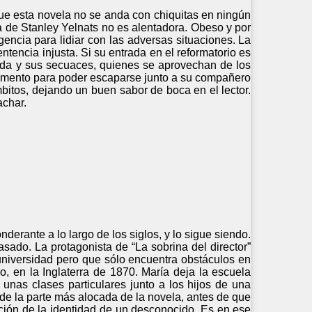
que esta novela no se anda con chiquitas en ningún
a de Stanley Yelnats no es alentadora. Obeso y por
gencia para lidiar con las adversas situaciones. La
tencia injusta. Si su entrada en el reformatorio es
ada y sus secuaces, quienes se aprovechan de los
momento para poder escaparse junto a su compañero
mbitos, dejando un buen sabor de boca en el lector.
achar.
erante a lo largo de los siglos, y lo sigue siendo.
sado. La protagonista de “La sobrina del director”
universidad pero que sólo encuentra obstáculos en
o, en la Inglaterra de 1870. María deja la escuela
 unas clases particulares junto a los hijos de una
 de la parte más alocada de la novela, antes de que
ación de la identidad de un desconocido. Es en ese