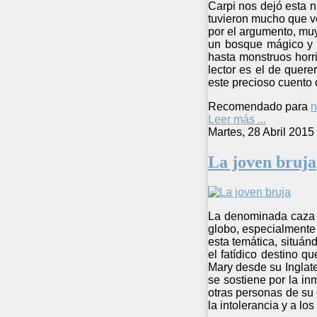
Carpi nos dejó esta nu
tuvieron mucho que ve
por el argumento, muy
un bosque mágico y t
hasta monstruos horr
lector es el de quere
este precioso cuento
Recomendado para
n
Leer más ...
Martes, 28 Abril 2015
La joven bruja
La denominada caza d
globo, especialmente 
esta temática, situánd
el fatídico destino q
Mary desde su Inglate
se sostiene por la in
otras personas de su
la intolerancia y a lo