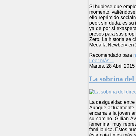
Si hubiese que emplea
momento, valiéndose d
ello reprimido social
peor, sin duda, es su
ya de por sí exasper
presos para sus prop
Zero. La historia se 
Medalla Newbery en 19
Recomendado para
n
Leer más ...
Martes, 28 Abril 2015
La sobrina del
La desigualdad entre 
Aunque actualmente se
encarna a la joven a
su camino. Gillian A
femenina, muy represi
familia rica. Estos n
ésta coja tintes más 