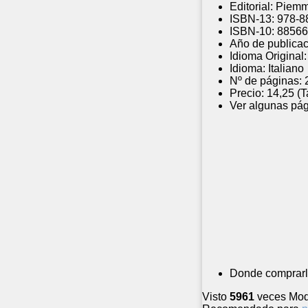
Editorial:
Piem
ISBN-13:
978-8
ISBN-10:
88566
Año de publicac
Idioma Original:
Idioma:
Italiano
Nº de páginas:
Precio:
14,25 (
Ver algunas pág
Donde comprarl
Visto
5961
veces
Mod