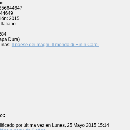
me
856644647
44649
ión:
2015
Italiano
284
Tapa Dura)
inas:
Il paese dei maghi. Il mondo di Pinin Carpi
o::
ificado por última vez en Lunes, 25 Mayo 2015 15:14