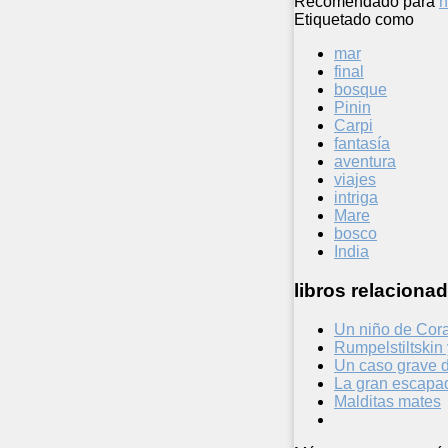
Recomendado para
n
Etiquetado como
mar
final
bosque
Pinin
Carpi
fantasía
aventura
viajes
intriga
Mare
bosco
India
libros relacionad
Un niño de Cor
Rumpelstiltskin
Un caso grave 
La gran escapad
Malditas mates