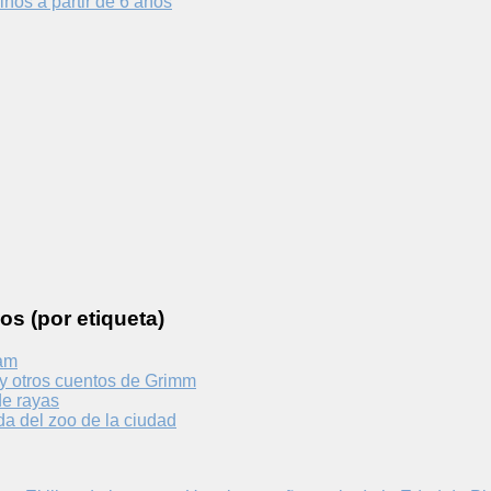
iños a partir de 6 años
os (por etiqueta)
am
 y otros cuentos de Grimm
de rayas
a del zoo de la ciudad