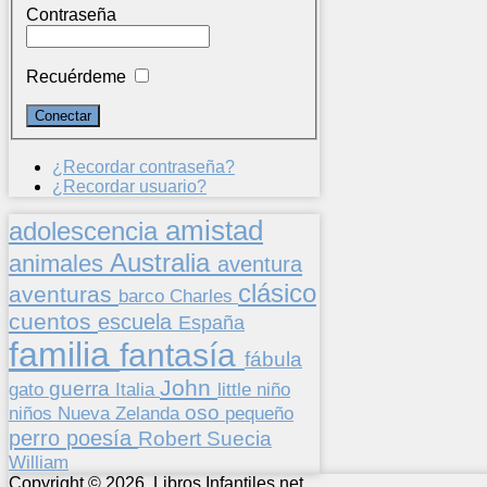
Contraseña
Recuérdeme
¿Recordar contraseña?
¿Recordar usuario?
amistad
adolescencia
Australia
animales
aventura
clásico
aventuras
barco
Charles
cuentos
escuela
España
familia
fantasía
fábula
John
guerra
gato
Italia
little
niño
oso
niños
pequeño
Nueva Zelanda
perro
poesía
Suecia
Robert
William
Copyright © 2026. Libros Infantiles.net