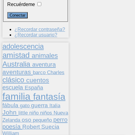
Recuérdeme
¿Recordar contraseña?
¿Recordar usuario?
adolescencia
amistad
animales
Australia
aventura
aventuras
barco
Charles
clásico
cuentos
escuela
España
familia
fantasía
fábula
guerra
gato
Italia
John
niños
little
niño
Nueva
perro
oso
pequeño
Zelanda
poesía
Suecia
Robert
William