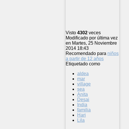
Visto
4302
veces
Modificado por última vez
en Martes, 25 Noviembre
2014 18:43
Recomendado para
niños
a partir de 12 años
Etiquetado como
aldea
mar
village
sea
Anita
Desai
India
familia
Hari
Lila