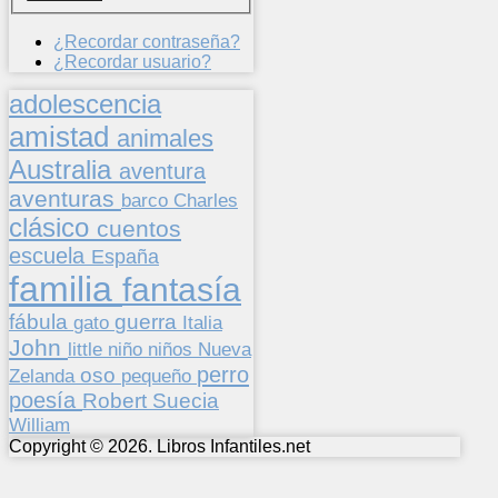
¿Recordar contraseña?
¿Recordar usuario?
adolescencia
amistad
animales
Australia
aventura
aventuras
barco
Charles
clásico
cuentos
escuela
España
familia
fantasía
fábula
guerra
gato
Italia
John
niños
little
niño
Nueva
perro
oso
pequeño
Zelanda
poesía
Suecia
Robert
William
Copyright © 2026. Libros Infantiles.net