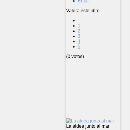
Email
Valora este libro
1
2
3
4
5
(0 votos)
La aldea junto al mar