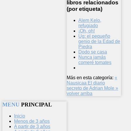
libros relacionados
(por etiqueta)
Alem Kelo,
refugiado
¡Oh, oh!
Ug: el pequeño
genio de la Edad de
Piedra
Dodo se casa
Nunca jamás
comeré tomates
Más en esta categoría:
«
Nausicaa
El diario
secreto de Adrian Mole »
volver arriba
MENU
PRINCIPAL
Inicio
Menos de 3 años
A partir de 3 años