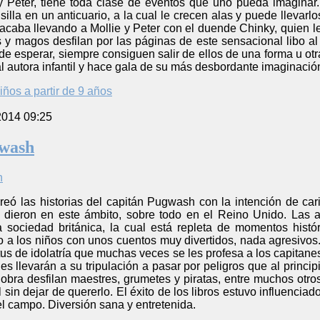
 y Peter, tiene toda clase de eventos que uno pueda imaginar
silla en un anticuario, a la cual le crecen alas y puede llevarl
la acaba llevando a Mollie y Peter con el duende Chinky, quien l
s y magos desfilan por las páginas de este sensacional libo a
 esperar, siempre consiguen salir de ellos de una forma u otr
autora infantil y hace gala de su más desbordante imaginación 
iños a partir de 9 años
2014 09:25
gwash
reó las historias del capitán Pugwash con la intención de car
 dieron en este ámbito, sobre todo en el Reino Unido. Las 
sociedad británica, la cual está repleta de momentos histó
to a los niños con unos cuentos muy divertidos, nada agresivo
atus de idolatría que muchas veces se les profesa a los capita
es llevarán a su tripulación a pasar por peligros que al prin
 obra desfilan maestres, grumetes y piratas, entre muchos otr
 sin dejar de quererlo. El éxito de los libros estuvo influencia
l campo. Diversión sana y entretenida.