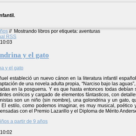
fantil.
años
//
Mostrando libros por etiqueta: aventuras
anal RSS
 10:03
ondrina y el gato
ñuel estableció un nuevo cánon en la literatura infantil español
daptación de una novela adulta propia, “Narciso bajo las aguas”,
radas en la posguerra. Y es que hasta entonces todas debían 
tintes oníricos y cargado de elementos fántasticos, con detall
nistas son un niño (sin nombre), una golondrina y un gato, q
a. El estilo, como podemos imaginar, es muy musical, poético 
ensadas con el Premio Lazarillo y el Diploma de Mérito Anders
iños a partir de 9 años
 10:02