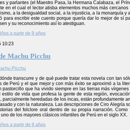
es y parlantes (el Maestro Pasa, la Hermana Calabaza, el Prín
 en el cual el lector atisba elementos muchos más cercanos a 
alismo, a la desigualdad social, a la injusticia, a la monarquía y
ó para escribir este cuento porque quería dar lo mejor de sí par
en y su reconocimiento así lo atestiguan.
iños a partir de 9 años
5 10:23
 de Machu Picchu
 dónde transcurre y de qué puede tratar esta novela con tan sólo
as de Perú y el que mejor y con más éxito se aproximó a la lite
n pastorcillo que ha vivido siempre en las tierras más vírgene
 estilo de vida que profesa la gente de esta región, evocaci
, parcialmente heredadas de los incas, están profundamente arra
asado y con la naturaleza. Las descripciones de Ciro Alegría so
historias del folclore oral dentro de su propia narración. C
uno de los mayores clásicos infantiles de Perú en el siglo XX.
iños a partir de 9 años