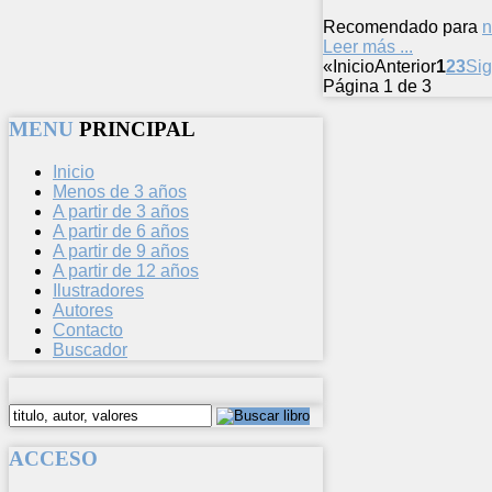
Recomendado para
n
Leer más ...
«
Inicio
Anterior
1
2
3
Sig
Página 1 de 3
MENU
PRINCIPAL
Inicio
Menos de 3 años
A partir de 3 años
A partir de 6 años
A partir de 9 años
A partir de 12 años
Ilustradores
Autores
Contacto
Buscador
ACCESO