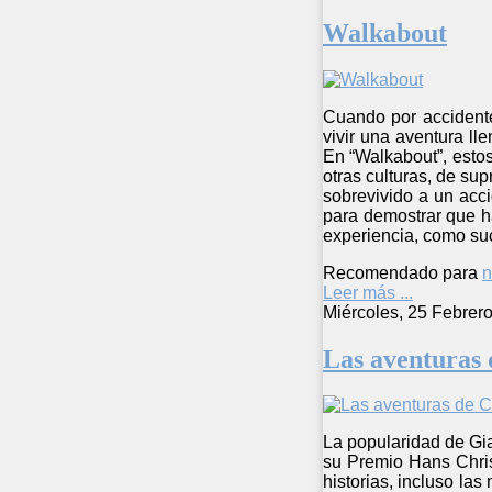
Walkabout
Cuando por accidente
vivir una aventura l
En “Walkabout”, estos
otras culturas, de su
sobrevivido a un acci
para demostrar que h
experiencia, como su
Recomendado para
n
Leer más ...
Miércoles, 25 Febrer
Las aventuras 
La popularidad de Gian
su Premio Hans Christ
historias, incluso la