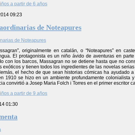
iños a partir de 6 años
2014 09:23
aordinarias de Noteapures
ssagran”, originalmente en catalán, o “Noteapures” en castel
ngua. El protagonista es un niño ávido de aventuras en parte 
 con los barcos, Massagran no se detiene hasta que no consig
s exóticos y tienen todos los ingredientes de las novelas seria
demás, el hecho de que sean historias cómicas ha ayudado a
en 1910 se hizo en un ambiente profundamente colonialista y 
a convirtió a Josep Maria Folch i Torres en el primer escritor cat
iños a partir de 9 años
14 01:30
rmenta