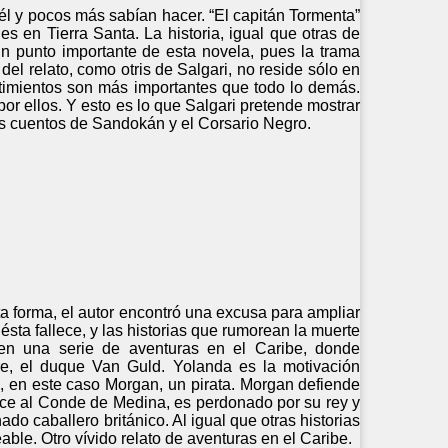
 él y pocos más sabían hacer. “El capitán Tormenta”
s en Tierra Santa. La historia, igual que otras de
un punto importante de esta novela, pues la trama
el relato, como otris de Salgari, no reside sólo en
entimientos son más importantes que todo lo demás.
or ellos. Y esto es lo que Salgari pretende mostrar
los cuentos de Sandokán y el Corsario Negro.
ta forma, el autor encontró una excusa para ampliar
sta fallece, y las historias que rumorean la muerte
en una serie de aventuras en el Caribe, donde
re, el duque Van Guld. Yolanda es la motivación
o, en este caso Morgan, un pirata. Morgan defiende
e al Conde de Medina, es perdonado por su rey y
o caballero británico. Al igual que otras historias
able. Otro vívido relato de aventuras en el Caribe.