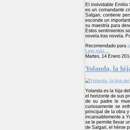
El inolvidable Emilio
es un comandante cri
Salgari, contiene pe
esconde un importante
su maestría para desc
Estos sentimientos so
novela tras novela. P
Recomendado para
n
Leer más ...
Martes, 14 Enero 201
Yolanda, la hi
Yolanda es la hija de
el horizonte de sus p
de su padre le muev
curiosamente se enf
principal de la obra 
incansablemente a Yo
se le permite llevar 
de Salgari, el héroe 