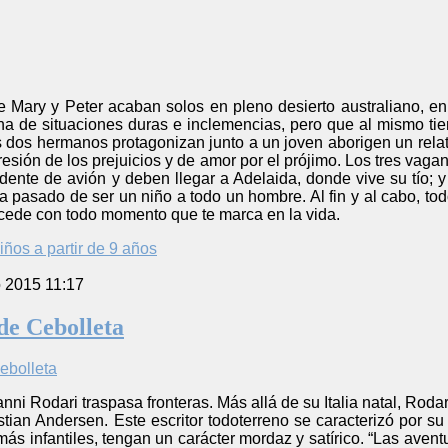
 Mary y Peter acaban solos en pleno desierto australiano, e
lena de situaciones duras e inclemencias, pero que al mismo t
 dos hermanos protagonizan junto a un joven aborigen un relat
presión de los prejuicios y de amor por el prójimo. Los tres vag
dente de avión y deben llegar a Adelaida, donde vive su tío; 
a pasado de ser un niño a todo un hombre. Al fin y al cabo, t
cede con todo momento que te marca en la vida.
iños a partir de 9 años
o 2015 11:17
de Cebolleta
ni Rodari traspasa fronteras. Más allá de su Italia natal, Rodar
ian Andersen. Este escritor todoterreno se caracterizó por su v
s más infantiles, tengan un carácter mordaz y satírico. “Las ave