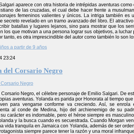
 Salgari aparece con otra historia de intrépidas aventuras como
stiano de las cruzadas, el cual debe hacer frente a musulmane
rsonajes femeninos valientes y únicos. La intriga también es 
 secreto revelado en un tramo avanzado del libro. El atractivo d
ribir batallas y lugares lejanos, sino para mostrar que los s
n los que motivan a una persona lograr sus objetivos, a luchar p
or tanto, es otra imprescindible del autor como también lo son 
iños a partir de 9 años
4 23:24
ja del Corsario Negro
l Corsario Negro, el célebre personaje de Emilio Salgari. De es
ropias aventuras. Yolanda es parida por Honorata al tiempo que é
en para vengarse conforme va creciendo. Así, se enrola 
renta al conde de Medina, hijo del archienemigo de su pad
y su carácter es indomable, pero el héroe siempre es masculin
landa y la busca cuando es secuestrada. Cuando Morgan venc
una vida tranquila en Jamaica con Yolanda, además de ser ordenad
protagonista siempre parece tener la razón y una moral infranque