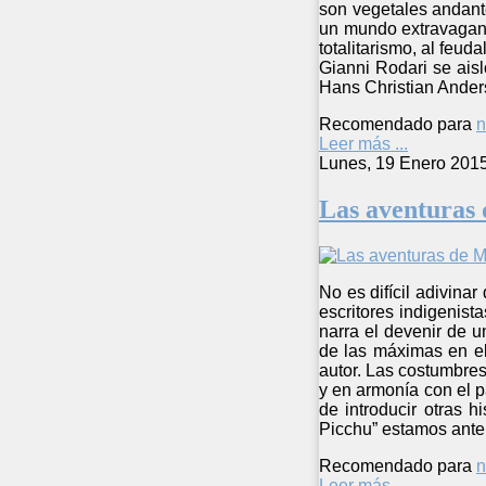
son vegetales andant
un mundo extravagante
totalitarismo, al feud
Gianni Rodari se aisl
Hans Christian Anders
Recomendado para
n
Leer más ...
Lunes, 19 Enero 201
Las aventuras
No es difícil adivinar
escritores indigenist
narra el devenir de u
de las máximas en el
autor. Las costumbres
y en armonía con el p
de introducir otras 
Picchu” estamos ante 
Recomendado para
n
Leer más ...