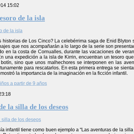
014 15:02
esoro de la isla
historias de Los Cinco? La celebérrima saga de Enid Blyton se i
sonajes que nos acompañarán a lo largo de la serie son presentad
 en la costa de Cornualles, durante las vacaciones de verano
n una expedición a la isla de Kirrin, encuentran un tesoro qu
 botín, sino que unos malhechores se interponen en las aven
unamente para rescatarlos. En esta primera entrega se sientan 
mostró la importancia de la imaginación en la ficción infantil.
iños a partir de 9 años
23:18
e la silla de los deseos
ía infantil tiene como buen ejemplo a “Las aventuras de la silla