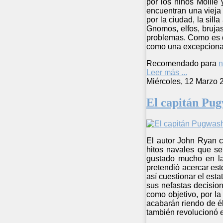
por los niños Mollie
encuentran una vieja 
por la ciudad, la sil
Gnomos, elfos, bruja
problemas. Como es de
como una excepcional 
Recomendado para
n
Leer más ...
Miércoles, 12 Marzo 
El capitán Pu
El autor John Ryan c
hitos navales que se
gustado mucho en la 
pretendió acercar es
así cuestionar el est
sus nefastas decision
como objetivo, por la
acabarán riendo de él
también revolucionó e