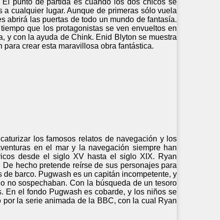
. El punto de partida es cuando los dos chicos se
os a cualquier lugar. Aunque de primeras sólo vuela
es abrirá las puertas de todo un mundo de fantasía.
l tiempo que los protagonistas se ven envueltos en
a, y con la ayuda de Chink. Enid Blyton se muestra
para crear esta maravillosa obra fantástica.
icaturizar los famosos relatos de navegación y los
aventuras en el mar y la navegación siempre han
ricos desde el siglo XV hasta el siglo XIX. Ryan
s. De hecho pretende reírse de sus personajes para
nes de barco. Pugwash es un capitán incompetente, y
cipio no sospechaban. Con la búsqueda de un tesoro
os. En el fondo Pugwash es cobarde, y los niños se
do por la serie animada de la BBC, con la cual Ryan