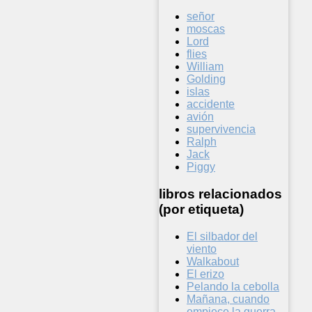
señor
moscas
Lord
flies
William
Golding
islas
accidente
avión
supervivencia
Ralph
Jack
Piggy
libros relacionados
(por etiqueta)
El silbador del
viento
Walkabout
El erizo
Pelando la cebolla
Mañana, cuando
empiece la guerra