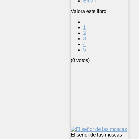
Email
Valora este libro
1
2
3
4
5
(0 votos)
El señor de las moscas