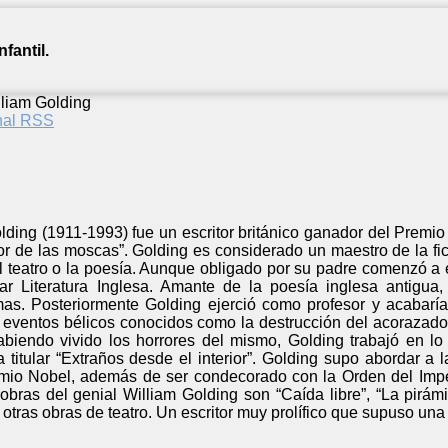
fantil.
lliam Golding
anal RSS
lding (1911-1993) fue un escritor británico ganador del Premio
or de las moscas”. Golding es considerado un maestro de la fic
 teatro o la poesía. Aunque obligado por su padre comenzó a 
r Literatura Inglesa. Amante de la poesía inglesa antigua,
as. Posteriormente Golding ejerció como profesor y acabarí
n eventos bélicos conocidos como la destrucción del acorazad
abiendo vivido los horrores del mismo, Golding trabajó en l
a titular “Extraños desde el interior”. Golding supo abordar a
remio Nobel, además de ser condecorado con la Orden del Impe
obras del genial William Golding son “Caída libre”, “La pirám
y otras obras de teatro. Un escritor muy prolífico que supuso una 