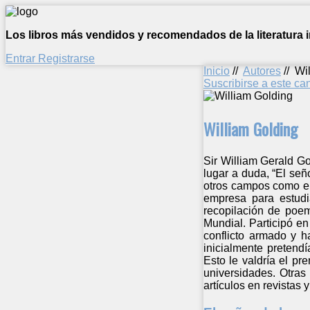
Los libros más vendidos y recomendados de la literatura in
Entrar
Registrarse
Inicio
//
Autores
//
Wi
Suscribirse a este c
William Golding
Sir William Gerald Go
lugar a duda, “El señ
otros campos como el
empresa para estudia
recopilación de poem
Mundial. Participó e
conflicto armado y h
inicialmente pretendí
Esto le valdría el p
universidades. Otras 
artículos en revistas 