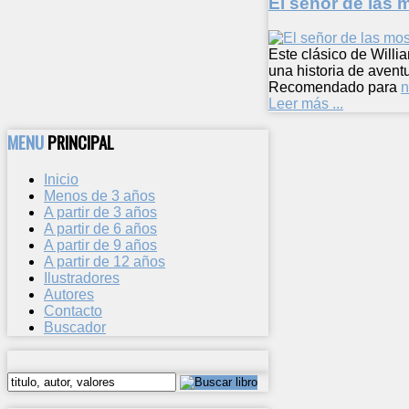
El señor de las
Este clásico de Will
una historia de avent
Recomendado para
n
Leer más ...
MENU
PRINCIPAL
Inicio
Menos de 3 años
A partir de 3 años
A partir de 6 años
A partir de 9 años
A partir de 12 años
Ilustradores
Autores
Contacto
Buscador